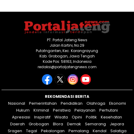
PT. Portal Jateng News
Jalan Kartini, No.29
Putatnganten, Kec. Karangrayung
Kab. Grobogan, Jawa Tengah
Kode Pos: 58163, Indonesia
redaksi@portaljatengnews.com
REKOMENDASI BERITA
Nasional
Pemerintahan
Pendidikan
Olahraga
Ekonomi
Hukum
Kriminal
Peristiwa
Pelayanan
Perhutani
Apresiasi
Inspiratif
Wisata
Opini
Politik
Kesehatan
Daerah
Grobogan
Blora
Demak
Semarang
Jepara
Sragen
Tegal
Pekalongan
Pemalang
Kendal
Salatiga