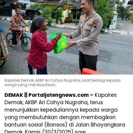
Kapolres Demak, AKBP Ari Cahya Nugraha, saat berbagi kepada
warga yang membutuhkan.
DEMAK || Portaljatengnews.com –
Kapolres
Demak, AKBP Ari Cahya Nugraha, terus
menunjukkan kepeduliannya kepada warga
yang membutuhkan dengan membagikan
bantuan sosial (Bansos) di Jalan Bhayangkara
Demak, Kamis (20/3/2025) sore.