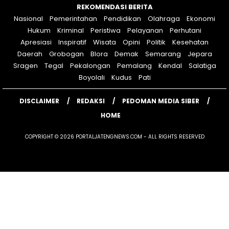
REKOMENDASI BERITA
Nasional
Pemerintahan
Pendidikan
Olahraga
Ekonomi
Hukum
Kriminal
Peristiwa
Pelayanan
Perhutani
Apresiasi
Inspiratif
Wisata
Opini
Politik
Kesehatan
Daerah
Grobogan
Blora
Demak
Semarang
Jepara
Sragen
Tegal
Pekalongan
Pemalang
Kendal
Salatiga
Boyolali
Kudus
Pati
DISCLAIMER
REDAKSI
PEDOMAN MEDIA SIBER
HOME
COPYRIGHT © 2026 PORTALJATENGNEWS.COM - ALL RIGHTS RESERVED