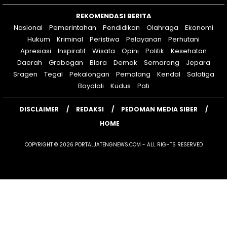
REKOMENDASI BERITA
Nasional
Pemerintahan
Pendidikan
Olahraga
Ekonomi
Hukum
Kriminal
Peristiwa
Pelayanan
Perhutani
Apresiasi
Inspiratif
Wisata
Opini
Politik
Kesehatan
Daerah
Grobogan
Blora
Demak
Semarang
Jepara
Sragen
Tegal
Pekalongan
Pemalang
Kendal
Salatiga
Boyolali
Kudus
Pati
DISCLAIMER
REDAKSI
PEDOMAN MEDIA SIBER
HOME
COPYRIGHT © 2026 PORTALJATENGNEWS.COM - ALL RIGHTS RESERVED