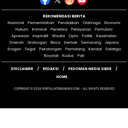
REKOMENDASI BERITA
Nasional
Pemerintahan
Pendidikan
Olahraga
Ekonomi
Hukum
Kriminal
Peristiwa
Pelayanan
Perhutani
Apresiasi
Inspiratif
Wisata
Opini
Politik
Kesehatan
Daerah
Grobogan
Blora
Demak
Semarang
Jepara
Sragen
Tegal
Pekalongan
Pemalang
Kendal
Salatiga
Boyolali
Kudus
Pati
DISCLAIMER
REDAKSI
PEDOMAN MEDIA SIBER
HOME
COPYRIGHT © 2026 PORTALJATENGNEWS.COM - ALL RIGHTS RESERVED