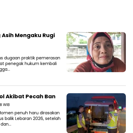
g Asih Mengaku Rugi
us dugaan praktik pemerasan
rat penegak hukum kembali
ngga…
Tol Akibat Pecah Ban
08 WIB
Momen penuh haru dirasakan
s balik Lebaran 2026, setelah
 dan…