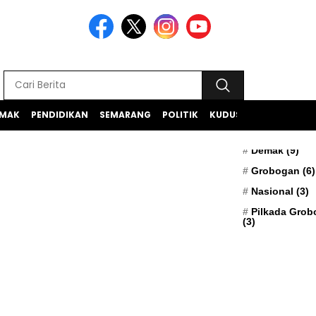
MAK
PENDIDIKAN
SEMARANG
POLITIK
KUDUS
TEKNOLOGI
BERITA TERK
Apresiasi
(5)
Demak
(9)
Grobogan
(6)
Nasional
(3)
Pilkada Gro
(3)