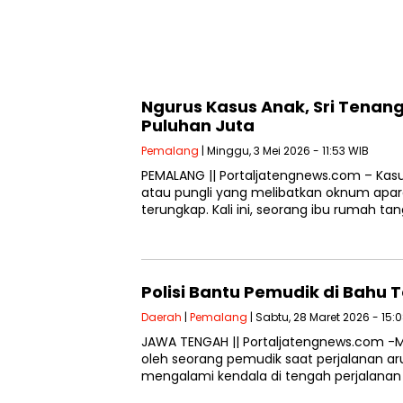
Ngurus Kasus Anak, Sri Tenan
Puluhan Juta
Pemalang
| Minggu, 3 Mei 2026 - 11:53 WIB
PEMALANG || Portaljatengnews.com – Kas
atau pungli yang melibatkan oknum apa
terungkap. Kali ini, seorang ibu rumah ta
Polisi Bantu Pemudik di Bahu 
Daerah
|
Pemalang
| Sabtu, 28 Maret 2026 - 15:
JAWA TENGAH || Portaljatengnews.com -
oleh seorang pemudik saat perjalanan aru
mengalami kendala di tengah perjalanan