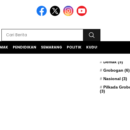
MAK
PENDIDIKAN
SEMARANG
POLITIK
KUDUS
TEKNOLOGI
BERITA TERK
Apresiasi
(5)
Demak
(9)
Grobogan
(6)
Nasional
(3)
Pilkada Gro
(3)