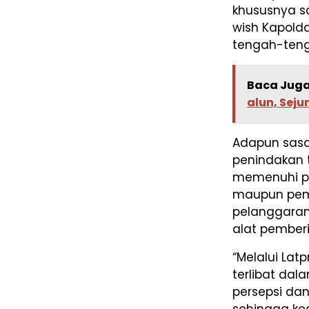
khususnya s
wish Kapolda
tengah-teng
Baca Juga
alun, Seju
Adapun sasar
penindakan t
memenuhi pe
maupun pem
pelanggaran 
alat pemberi 
“Melalui Lat
terlibat da
persepsi da
sehingga keg