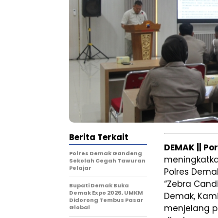
Berita Terkait
DEMAK || Po
Polres Demak Gandeng
meningkatkan
Sekolah Cegah Tawuran
Pelajar
Polres Dema
“Zebra Cand
Bupati Demak Buka
Demak Expo 2026, UMKM
Demak, Kamis
Didorong Tembus Pasar
menjelang p
Global