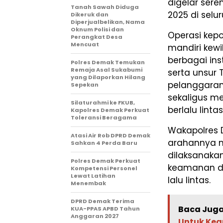
digelar sere
Tanah Sawah Diduga
2025 di sel
Dikeruk dan
Diperjualbelikan, Nama
Oknum Polisi dan
Operasi kepo
Perangkat Desa
Mencuat
mandiri kew
berbagai inst
Polres Demak Temukan
Remaja Asal Sukabumi
serta unsur
yang Dilaporkan Hilang
pelanggaran,
Sepekan
sekaligus m
Silaturahmi ke FKUB,
berlalu lintas
Kapolres Demak Perkuat
Toleransi Beragama
Wakapolres 
Atasi Air Rob DPRD Demak
arahannya m
Sahkan 4 Perda Baru
dilaksanaka
Polres Demak Perkuat
keamanan da
Kompetensi Personel
Lewat Latihan
lalu lintas.
Menembak
DPRD Demak Terima
Baca Juga
KUA-PPAS APBD Tahun
Anggaran 2027
Untuk Ke