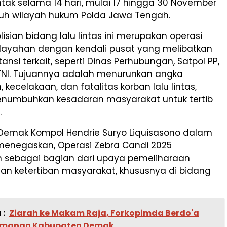
ntak selama 14 hari, mulai 17 hingga 30 November
uruh wilayah hukum Polda Jawa Tengah.
lisian bidang lalu lintas ini merupakan operasi
ilayahan dengan kendali pusat yang melibatkan
ansi terkait, seperti Dinas Perhubungan, Satpol PP,
 TNI. Tujuannya adalah menurunkan angka
 kecelakaan, dan fatalitas korban lalu lintas,
enumbuhkan kesadaran masyarakat untuk tertib
.
Demak Kompol Hendrie Suryo Liquisasono dalam
enegaskan, Operasi Zebra Candi 2025
n sebagai bagian dari upaya pemeliharaan
n ketertiban masyarakat, khususnya di bidang
 :
Ziarah ke Makam Raja, Forkopimda Berdo'a
amanan Kabupaten Demak