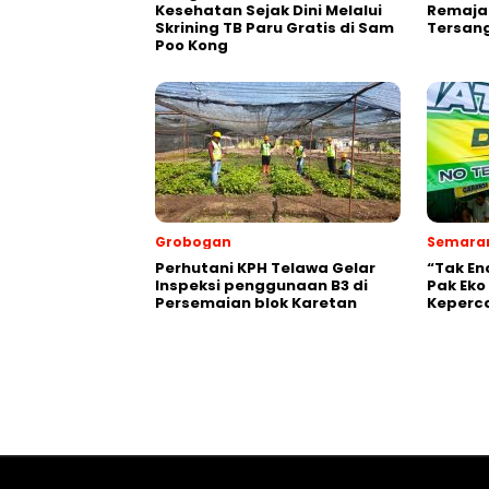
Kesehatan Sejak Dini Melalui
Remaja
Skrining TB Paru Gratis di Sam
Tersang
Poo Kong
Grobogan
Semara
Perhutani KPH Telawa Gelar
“Tak En
Inspeksi penggunaan B3 di
Pak Eko
Persemaian blok Karetan
Keperc