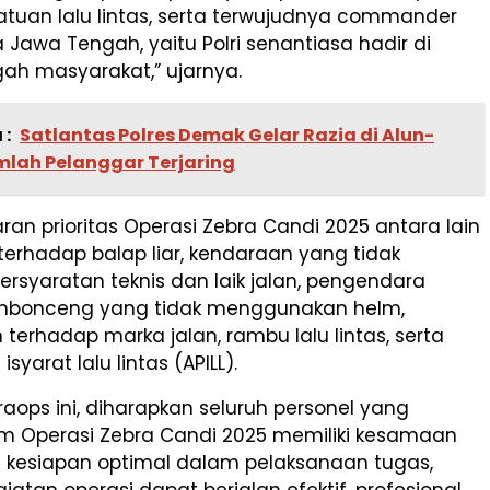
atuan lalu lintas, serta terwujudnya commander
 Jawa Tengah, yaitu Polri senantiasa hadir di
ah masyarakat,” ujarnya.
 :
Satlantas Polres Demak Gelar Razia di Alun-
mlah Pelanggar Terjaring
an prioritas Operasi Zebra Candi 2025 antara lain
erhadap balap liar, kendaraan yang tidak
rsyaratan teknis dan laik jalan, pengendara
bonceng yang tidak menggunakan helm,
terhadap marka jalan, rambu lalu lintas, serta
isyarat lalu lintas (APILL).
praops ini, diharapkan seluruh personel yang
lam Operasi Zebra Candi 2025 memiliki kesamaan
n kesiapan optimal dalam pelaksanaan tugas,
iatan operasi dapat berjalan efektif, profesional,