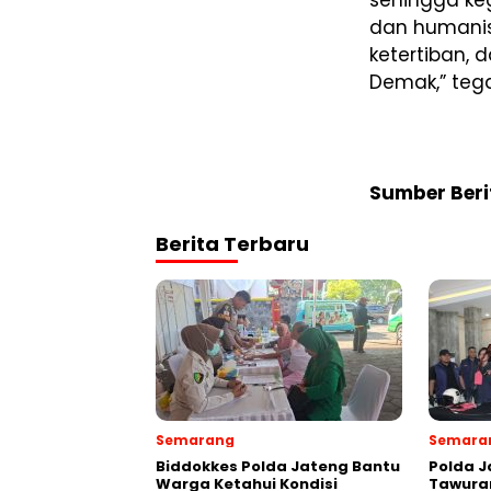
dan humanis
ketertiban, 
Demak,” tega
Sumber Beri
Berita Terbaru
Semarang
Semara
Biddokkes Polda Jateng Bantu
Polda J
Warga Ketahui Kondisi
Tawuran