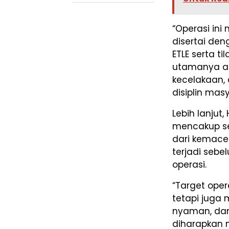
“Operasi in
disertai de
ETLE serta t
utamanya a
kecelakaan, 
disiplin mas
Lebih lanju
mencakup se
dari kemace
terjadi seb
operasi.
“Target oper
tetapi juga
nyaman, dan 
diharapkan m