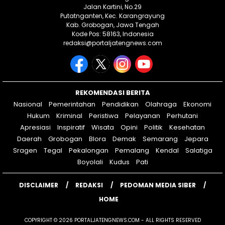
Jalan Kartini, No.29
Putatnganten, Kec. Karangrayung
Kab. Grobogan, Jawa Tengah
Kode Pos: 58163, Indonesia
redaksi@portaljatengnews.com
REKOMENDASI BERITA
Nasional
Pemerintahan
Pendidikan
Olahraga
Ekonomi
Hukum
Kriminal
Peristiwa
Pelayanan
Perhutani
Apresiasi
Inspiratif
Wisata
Opini
Politik
Kesehatan
Daerah
Grobogan
Blora
Demak
Semarang
Jepara
Sragen
Tegal
Pekalongan
Pemalang
Kendal
Salatiga
Boyolali
Kudus
Pati
DISCLAIMER
REDAKSI
PEDOMAN MEDIA SIBER
HOME
COPYRIGHT © 2026 PORTALJATENGNEWS.COM - ALL RIGHTS RESERVED