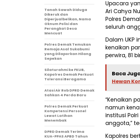
Upacara yan
Tanah Sawah Diduga
Ari Cahya Nu
Dikeruk dan
Polres Dema
Diperjualbelikan, Nama
Oknum Polisi dan
seluruh ang
Perangkat Desa
Mencuat
Dalam UKP i
Polres Demak Temukan
kenaikan pan
Remaja Asal Sukabumi
yang Dilaporkan Hilang
perwira, 81 
Sepekan
Silaturahmi ke FKUB,
Baca Juga
Kapolres Demak Perkuat
Toleransi Beragama
Hewan Kor
Atasi Air Rob DPRD Demak
Sahkan 4 Perda Baru
“Kenaikan p
Polres Demak Perkuat
namun kenai
Kompetensi Personel
institusi Po
Lewat Latihan
Menembak
anggota,” t
DPRD Demak Terima
Kapolres ber
KUA-PPAS APBD Tahun