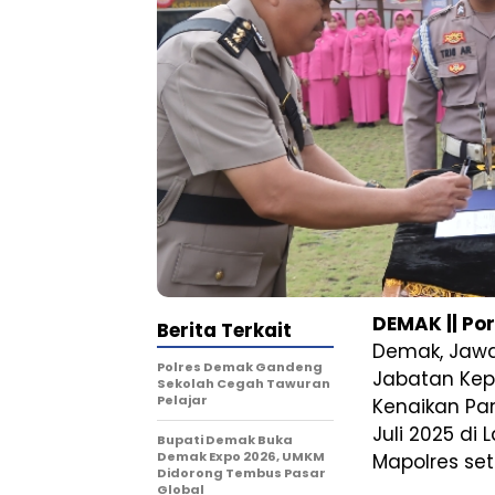
DEMAK || Po
Berita Terkait
Demak, Jaw
Polres Demak Gandeng
Jabatan Kep
Sekolah Cegah Tawuran
Pelajar
Kenaikan Pa
Juli 2025 d
Bupati Demak Buka
Demak Expo 2026, UMKM
Mapolres se
Didorong Tembus Pasar
Global