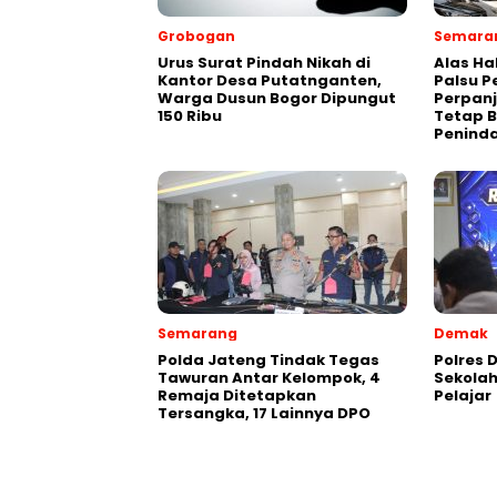
Grobogan
Semara
Urus Surat Pindah Nikah di
Alas Ha
Kantor Desa Putatnganten,
Palsu P
Warga Dusun Bogor Dipungut
Perpan
150 Ribu
Tetap B
Penind
Semarang
Demak
Polda Jateng Tindak Tegas
Polres
Tawuran Antar Kelompok, 4
Sekola
Remaja Ditetapkan
Pelajar
Tersangka, 17 Lainnya DPO