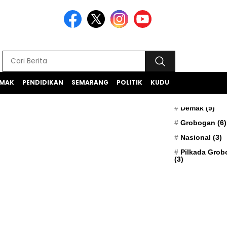
MAK
PENDIDIKAN
SEMARANG
POLITIK
KUDUS
TEKNOLOGI
BERITA TERK
Apresiasi
(5)
Demak
(9)
Grobogan
(6)
Nasional
(3)
Pilkada Gro
(3)