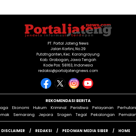
PT. Portal Jateng News
Jalan Kartini, No.29
Putatnganten, Kec. Karangrayung
Kab. Grobogan, Jawa Tengah
Kode Pos: 58163, Indonesia
redaksi@portaljatengnews.com
REKOMENDASI BERITA
raga
Ekonomi
Hukum
Kriminal
Peristiwa
Pelayanan
Perhutan
emak
Semarang
Jepara
Sragen
Tegal
Pekalongan
Pemala
DISCLAIMER
REDAKSI
PEDOMAN MEDIA SIBER
HOME