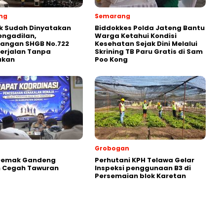
ng
Semarang
k Sudah Dinyatakan
Biddokkes Polda Jateng Bantu
engadilan,
Warga Ketahui Kondisi
jangan SHGB No.722
Kesehatan Sejak Dini Melalui
erjalan Tanpa
Skrining TB Paru Gratis di Sam
akan
Poo Kong
Grobogan
 Demak Gandeng
Perhutani KPH Telawa Gelar
h Cegah Tawuran
Inspeksi penggunaan B3 di
Persemaian blok Karetan