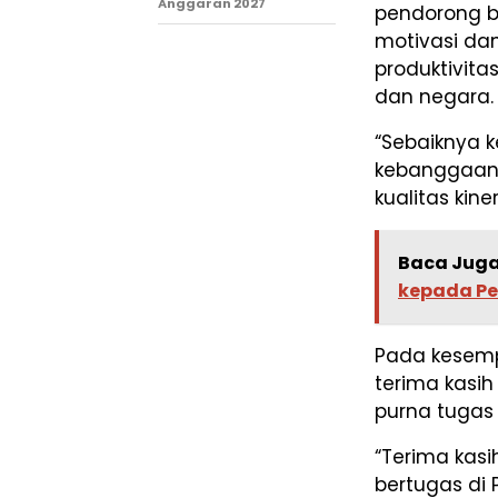
Anggaran 2027
pendorong b
motivasi da
produktivita
dan negara.
“Sebaiknya k
kebanggaan p
kualitas kine
Baca Juga
kepada Pe
Pada kesem
terima kasi
purna tugas 
“Terima kasi
bertugas di