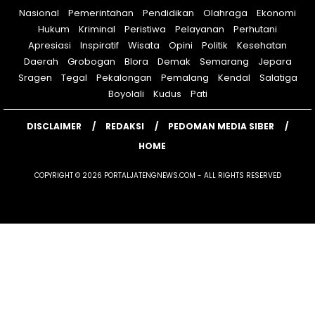
Nasional
Pemerintahan
Pendidikan
Olahraga
Ekonomi
Hukum
Kriminal
Peristiwa
Pelayanan
Perhutani
Apresiasi
Inspiratif
Wisata
Opini
Politik
Kesehatan
Daerah
Grobogan
Blora
Demak
Semarang
Jepara
Sragen
Tegal
Pekalongan
Pemalang
Kendal
Salatiga
Boyolali
Kudus
Pati
DISCLAIMER
REDAKSI
PEDOMAN MEDIA SIBER
HOME
COPYRIGHT © 2026 PORTALJATENGNEWS.COM - ALL RIGHTS RESERVED