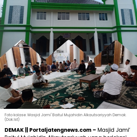
Foto kolase: Masjid Jami' Baitul Mujahidin Alkautsariyyah Demak.
(Dok.Ist)
DEMAK || Portaljatengnews.com –
Masjid Jami’