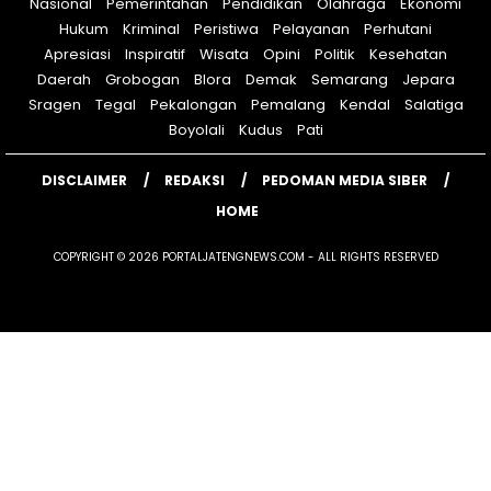
Nasional
Pemerintahan
Pendidikan
Olahraga
Ekonomi
Hukum
Kriminal
Peristiwa
Pelayanan
Perhutani
Apresiasi
Inspiratif
Wisata
Opini
Politik
Kesehatan
Daerah
Grobogan
Blora
Demak
Semarang
Jepara
Sragen
Tegal
Pekalongan
Pemalang
Kendal
Salatiga
Boyolali
Kudus
Pati
DISCLAIMER
REDAKSI
PEDOMAN MEDIA SIBER
HOME
COPYRIGHT © 2026 PORTALJATENGNEWS.COM - ALL RIGHTS RESERVED