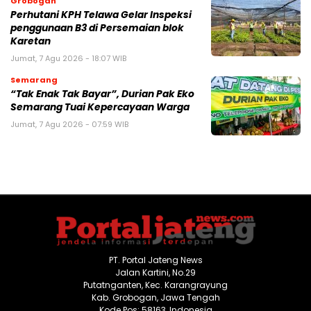
Grobogan
Perhutani KPH Telawa Gelar Inspeksi
penggunaan B3 di Persemaian blok
Karetan
Jumat, 7 Agu 2026 - 18:07 WIB
Semarang
“Tak Enak Tak Bayar”, Durian Pak Eko
Semarang Tuai Kepercayaan Warga
Jumat, 7 Agu 2026 - 07:59 WIB
PT. Portal Jateng News
Jalan Kartini, No.29
Putatnganten, Kec. Karangrayung
Kab. Grobogan, Jawa Tengah
Kode Pos: 58163, Indonesia