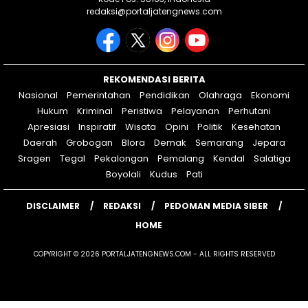
redaksi@portaljatengnews.com
REKOMENDASI BERITA
Nasional
Pemerintahan
Pendidikan
Olahraga
Ekonomi
Hukum
Kriminal
Peristiwa
Pelayanan
Perhutani
Apresiasi
Inspiratif
Wisata
Opini
Politik
Kesehatan
Daerah
Grobogan
Blora
Demak
Semarang
Jepara
Sragen
Tegal
Pekalongan
Pemalang
Kendal
Salatiga
Boyolali
Kudus
Pati
DISCLAIMER
REDAKSI
PEDOMAN MEDIA SIBER
HOME
COPYRIGHT © 2026 PORTALJATENGNEWS.COM - ALL RIGHTS RESERVED