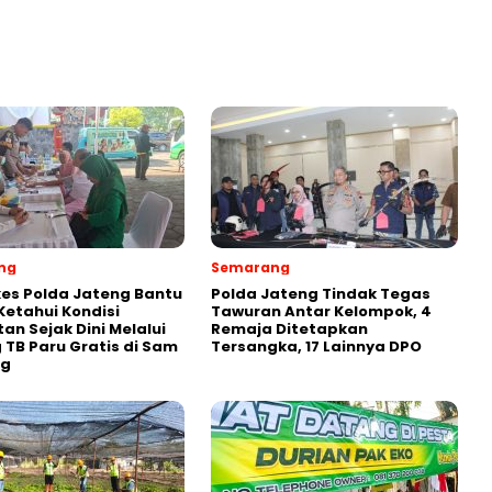
ng
Semarang
es Polda Jateng Bantu
Polda Jateng Tindak Tegas
etahui Kondisi
Tawuran Antar Kelompok, 4
an Sejak Dini Melalui
Remaja Ditetapkan
g TB Paru Gratis di Sam
Tersangka, 17 Lainnya DPO
ng