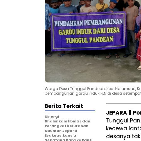
Warga Desa Tunggul Pandean, Kec. Nalumsari, 
pembangunan gardu induk PLN di desa setempat
Berita Terkait
JEPARA || P
Sinergi
Tunggul Pan
Bhabinkamtibmas dan
Perangkat Kelurahan
kecewa lant
Kauman Jepara
desanya tak 
Evakuasi Lansia
Sebatang Kara ke Panti