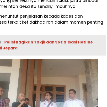
ang semestinya mencari solusi, justru dinodai
merintah desa itu sendiri,” imbuhnya.
enuntut penjelasan kepada kades dan
esa terkait ketidakhadiran dalam momen penting
 :
Polisi Bagikan Takjil dan Sosialisasi Hotline
di Jepara