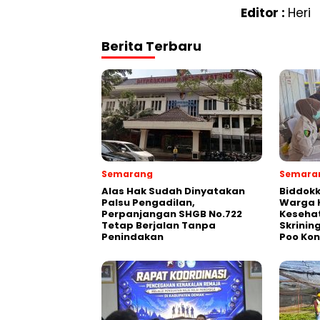
Editor :
Heri
Berita Terbaru
Semarang
Semara
Alas Hak Sudah Dinyatakan
Biddokk
Palsu Pengadilan,
Warga K
Perpanjangan SHGB No.722
Kesehat
Tetap Berjalan Tanpa
Skrinin
Penindakan
Poo Ko