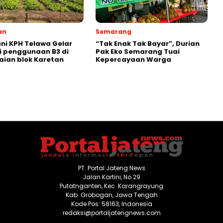
an
Semarang
ni KPH Telawa Gelar
“Tak Enak Tak Bayar”, Durian
i penggunaan B3 di
Pak Eko Semarang Tuai
ian blok Karetan
Kepercayaan Warga
PT. Portal Jateng News
Jalan Kartini, No.29
Putatnganten, Kec. Karangrayung
Kab. Grobogan, Jawa Tengah
Kode Pos: 58163, Indonesia
redaksi@portaljatengnews.com