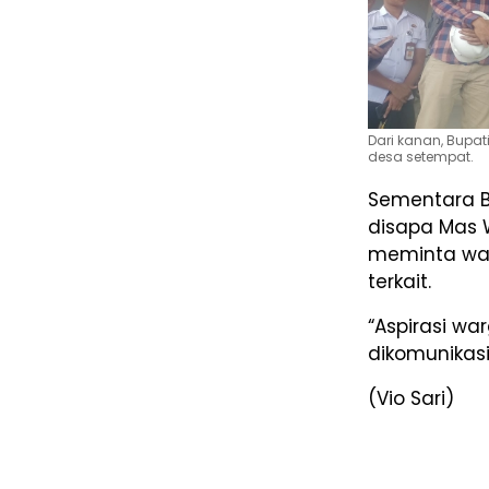
Dari kanan, Bupat
desa setempat.
Sementara B
disapa Mas W
meminta wak
terkait.
“Aspirasi w
dikomunikasi
(Vio Sari)