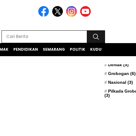
MAK
PENDIDIKAN
SEMARANG
POLITIK
KUDUS
TEKNOLOGI
BERITA TERK
Apresiasi
(5)
Demak
(9)
Grobogan
(6)
Nasional
(3)
Pilkada Gro
(3)