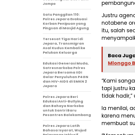
pembangunan
Jompo
Justru agend
Satu Panggilan 110:
Polres Jepara Evakuasi
notabene or
Korban Penipuan yang
Pingsan di Masjid Agung
itu, salah 
menyampaik
Tersesat Tiga Hari di
Jepara, Transmigran
Asal Kudus Kembali ke
Pelukan Keluarga
Baca Juga
Mlonggo B
Edukasi Generasi Muda,
Satresnarkoba Polres
Jepara Bersama IIDI
Gelar Penyuluhan P4GN
“Kami sangat
dan HIV-AIDS di SMKN 2
Jepara
tapi justru
tidak hadir,
Polres Jepara Beri
Edukasi Anti-Bullying
dan Bahaya Narkoba
Ia menilai, 
untuk Santri Baru
karena menu
Pesantren Balekambang
membuat sua
Polres Jepara Latih
Bahasa Isyarat, Wujud
Pelayanan Inklusif