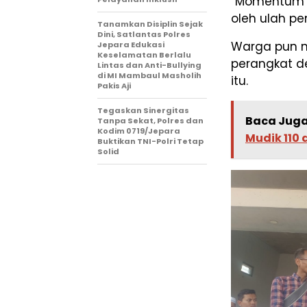
“Momentum y
oleh ulah pe
Tanamkan Disiplin Sejak
Dini, Satlantas Polres
Warga pun m
Jepara Edukasi
Keselamatan Berlalu
perangkat d
Lintas dan Anti-Bullying
di MI Mambaul Masholih
itu.
Pakis Aji
Tegaskan Sinergitas
Baca Juga
Tanpa Sekat, Polres dan
Kodim 0719/Jepara
Mudik 110 
Buktikan TNI-Polri Tetap
Solid