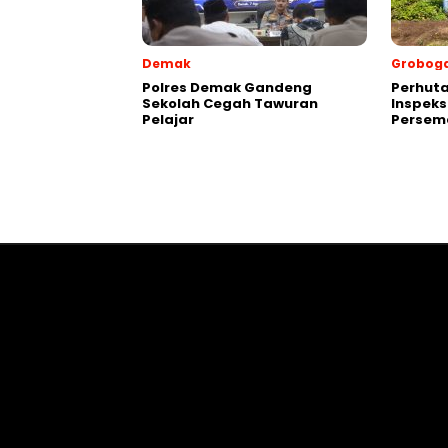
Demak
Grobog
Polres Demak Gandeng
Perhuta
Sekolah Cegah Tawuran
Inspeks
Pelajar
Persema