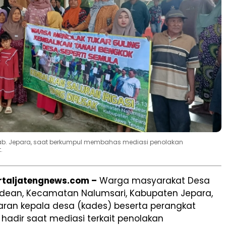
Kab. Jepara, saat berkumpul membahas mediasi penolakan
.
ortaljatengnews.com –
Warga masyarakat Desa
dean, Kecamatan Nalumsari, Kabupaten Jepara,
aran kepala desa (kades) beserta perangkat
hadir saat mediasi terkait penolakan