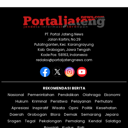
PT. Portal Jateng News
Jalan Kartini, No.29
Putatnganten, Kec. Karangrayung
Kab. Grobogan, Jawa Tengah
Kode Pos: 58163, Indonesia
redaksi@portaljatengnews.com
REKOMENDASI BERITA
Nasional
Pemerintahan
Pendidikan
Olahraga
Ekonomi
Hukum
Kriminal
Peristiwa
Pelayanan
Perhutani
Apresiasi
Inspiratif
Wisata
Opini
Politik
Kesehatan
Daerah
Grobogan
Blora
Demak
Semarang
Jepara
Sragen
Tegal
Pekalongan
Pemalang
Kendal
Salatiga
Boyolali
Kudus
Pati