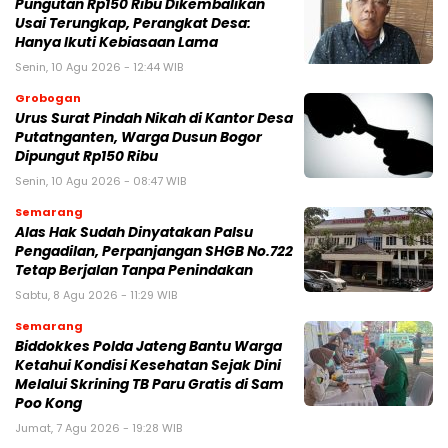
Pungutan Rp150 Ribu Dikembalikan
Usai Terungkap, Perangkat Desa:
Hanya Ikuti Kebiasaan Lama
Senin, 10 Agu 2026 - 12:44 WIB
Grobogan
Urus Surat Pindah Nikah di Kantor Desa
Putatnganten, Warga Dusun Bogor
Dipungut Rp150 Ribu
Senin, 10 Agu 2026 - 08:47 WIB
Semarang
Alas Hak Sudah Dinyatakan Palsu
Pengadilan, Perpanjangan SHGB No.722
Tetap Berjalan Tanpa Penindakan
Sabtu, 8 Agu 2026 - 11:29 WIB
Semarang
Biddokkes Polda Jateng Bantu Warga
Ketahui Kondisi Kesehatan Sejak Dini
Melalui Skrining TB Paru Gratis di Sam
Poo Kong
Jumat, 7 Agu 2026 - 19:28 WIB