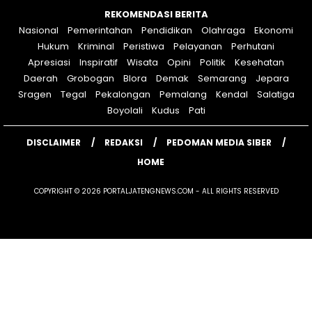
REKOMENDASI BERITA
Nasional
Pemerintahan
Pendidikan
Olahraga
Ekonomi
Hukum
Kriminal
Peristiwa
Pelayanan
Perhutani
Apresiasi
Inspiratif
Wisata
Opini
Politik
Kesehatan
Daerah
Grobogan
Blora
Demak
Semarang
Jepara
Sragen
Tegal
Pekalongan
Pemalang
Kendal
Salatiga
Boyolali
Kudus
Pati
DISCLAIMER
REDAKSI
PEDOMAN MEDIA SIBER
HOME
COPYRIGHT © 2026 PORTALJATENGNEWS.COM - ALL RIGHTS RESERVED