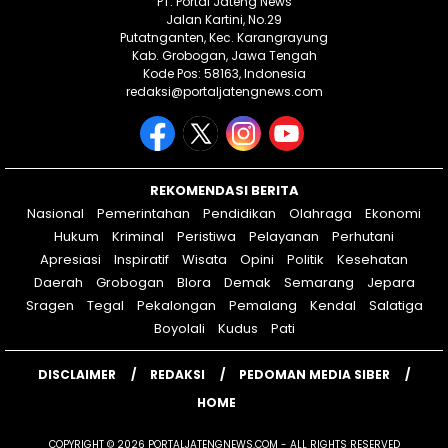
PT. Portal Jateng News
Jalan Kartini, No.29
Putatnganten, Kec. Karangrayung
Kab. Grobogan, Jawa Tengah
Kode Pos: 58163, Indonesia
redaksi@portaljatengnews.com
REKOMENDASI BERITA
Nasional
Pemerintahan
Pendidikan
Olahraga
Ekonomi
Hukum
Kriminal
Peristiwa
Pelayanan
Perhutani
Apresiasi
Inspiratif
Wisata
Opini
Politik
Kesehatan
Daerah
Grobogan
Blora
Demak
Semarang
Jepara
Sragen
Tegal
Pekalongan
Pemalang
Kendal
Salatiga
Boyolali
Kudus
Pati
DISCLAIMER
REDAKSI
PEDOMAN MEDIA SIBER
HOME
COPYRIGHT © 2026 PORTALJATENGNEWS.COM - ALL RIGHTS RESERVED