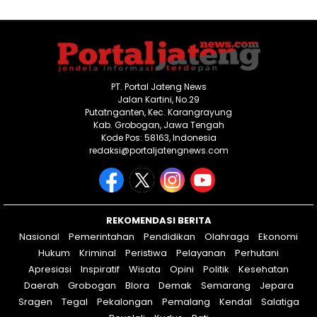
PT. Portal Jateng News
Jalan Kartini, No.29
Putatnganten, Kec. Karangrayung
Kab. Grobogan, Jawa Tengah
Kode Pos: 58163, Indonesia
redaksi@portaljatengnews.com
REKOMENDASI BERITA
Nasional
Pemerintahan
Pendidikan
Olahraga
Ekonomi
Hukum
Kriminal
Peristiwa
Pelayanan
Perhutani
Apresiasi
Inspiratif
Wisata
Opini
Politik
Kesehatan
Daerah
Grobogan
Blora
Demak
Semarang
Jepara
Sragen
Tegal
Pekalongan
Pemalang
Kendal
Salatiga