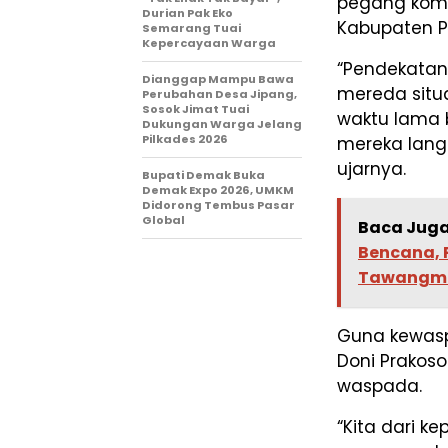
pegang kom
Durian Pak Eko
Kabupaten P
Semarang Tuai
Kepercayaan Warga
“Pendekata
Dianggap Mampu Bawa
mereda situa
Perubahan Desa Jipang,
Sosok Jimat Tuai
waktu lama b
Dukungan Warga Jelang
Pilkades 2026
mereka lang
ujarnya.
Bupati Demak Buka
Demak Expo 2026, UMKM
Didorong Tembus Pasar
Global
Baca Juga
Bencana, P
Tawangm
Guna kewasp
Doni Prakos
waspada.
“Kita dari ke