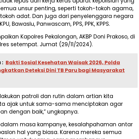
idak lepas dari kerja keras aparat kepolisian yang
semua unsur penting, seperti tokoh-tokoh agama,
 tokoh adat. Dan juga dari penyelenggara negara
i KPU, Bawaslu, Panwascam, PPS, PPK, KPPS.
mpaikan Kapolres Pekalongan, AKBP Doni Prakoso, di
res setempat. Jumat (29/11/2024).
 :
Bakti Sosial Kesehatan Waisak 2026, Polda
ngkatkan Deteksi Dini TB Paru bagi Masyarakat
lakukan patroli dan rutin dalam artian kita
ita ajak untuk sama-sama menciptakan agar
lan dengan baik,” ungkapnya.
, dalam masa kampanye, kesalahpahaman antar
aslon hal yang biasa. Karena mereka semua