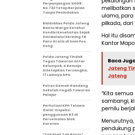
pekalongan t
Perpanjangan SHGB
melibatkan 
No.722 Tetap Berjalan
Tanpa Penindakan
ulama, para
pilkada, dar
Biddokkes Polda Jateng
Bantu Warga Ketahui
Kondisi Kesehatan Sejak
Hal itu disa
Dini Melalui Skrining TB
Paru Gratis di Sam Poo
Kantor Mapol
Kong
Polda Jateng Tindak
Baca Juga
Tegas Tawuran Antar
Kelompok, 4 Remaja
Jateng Ti
Ditetapkan Tersangka,
17 Lainnya DPO
Jateng
Polres Demak Gandeng
Sekolah Cegah Tawuran
“Kita semua 
Pelajar
sambangi, k
Perhutani KPH Telawa
pemilu berja
Gelar Inspeksi
penggunaan B3 di
Persemaian blok
Menurutnya
Karetan
pendukung p
“Tak Enak Tak Bayar”,