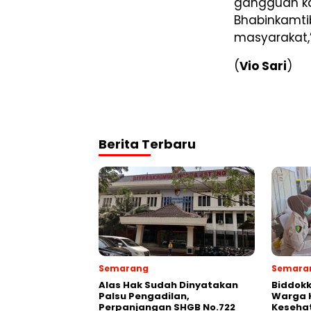
gangguan kam
Bhabinkamti
masyarakat,
(
Vio Sari
)
Berita Terbaru
Semarang
Semara
Alas Hak Sudah Dinyatakan
Biddokk
Palsu Pengadilan,
Warga K
Perpanjangan SHGB No.722
Kesehat