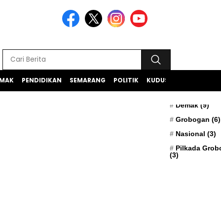
MAK
PENDIDIKAN
SEMARANG
POLITIK
KUDUS
TEKNOLOGI
BERITA TERK
Apresiasi
(5)
Demak
(9)
Grobogan
(6)
Nasional
(3)
Pilkada Gro
(3)