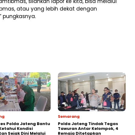
tibmas, silahkan lapor ke kita, bisa melalui
bmas, atau yang lebih dekat dengan
” pungkasnya.
ng
Semarang
es Polda Jateng Bantu
Polda Jateng Tindak Tegas
etahui Kondisi
Tawuran Antar Kelompok, 4
an Sejak Dini Melalui
Remaja Ditetapkan