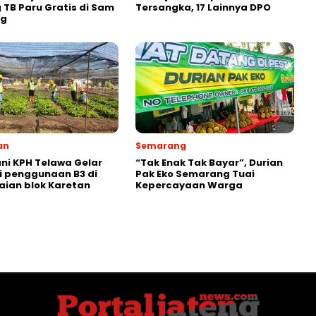
g TB Paru Gratis di Sam
Tersangka, 17 Lainnya DPO
ng
an
Semarang
ni KPH Telawa Gelar
“Tak Enak Tak Bayar”, Durian
i penggunaan B3 di
Pak Eko Semarang Tuai
ian blok Karetan
Kepercayaan Warga