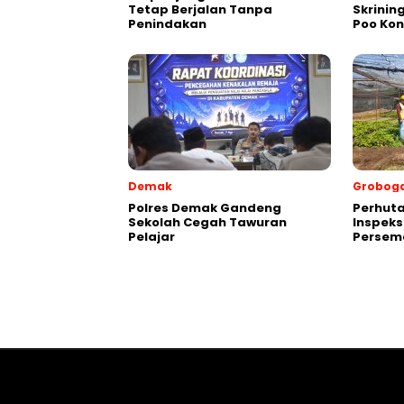
Tetap Berjalan Tanpa
Skrinin
Penindakan
Poo Ko
Demak
Grobog
Polres Demak Gandeng
Perhuta
Sekolah Cegah Tawuran
Inspeks
Pelajar
Persema