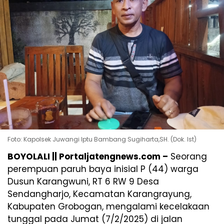
Foto: Kapolsek Juwangi Iptu Bambang Sugiharta,SH. (Dok. Ist)
BOYOLALI || Portaljatengnews.com –
Seorang
perempuan paruh baya inisial P (44) warga
Dusun Karangwuni, RT 6 RW 9 Desa
Sendangharjo, Kecamatan Karangrayung,
Kabupaten Grobogan, mengalami kecelakaan
tunggal pada Jumat (7/2/2025) di jalan