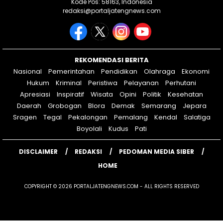
Kode Pos: 58163, Indonesia
redaksi@portaljatengnews.com
REKOMENDASI BERITA
Nasional
Pemerintahan
Pendidikan
Olahraga
Ekonomi
Hukum
Kriminal
Peristiwa
Pelayanan
Perhutani
Apresiasi
Inspiratif
Wisata
Opini
Politik
Kesehatan
Daerah
Grobogan
Blora
Demak
Semarang
Jepara
Sragen
Tegal
Pekalongan
Pemalang
Kendal
Salatiga
Boyolali
Kudus
Pati
DISCLAIMER
REDAKSI
PEDOMAN MEDIA SIBER
HOME
COPYRIGHT © 2026 PORTALJATENGNEWS.COM - ALL RIGHTS RESERVED