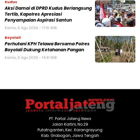
Kudus
Aksi Damai di DPRD Kudus Berlangsung
Tertib, Kapolres Apresiasi
Penyampaian Aspirasi Santun
Kamis, 6 Agu 2026 - 17:16 WIB
Boyolali
Perhutani KPH Telawa Bersama Polres
Boyolali Dukung Ketahanan Pangan
Kamis, 6 Agu 2026 - 14:41 WIB
PT. Portal Jateng News
Jalan Kartini, No.29
Putatnganten, Kec. Karangrayung
Kab. Grobogan, Jawa Tengah