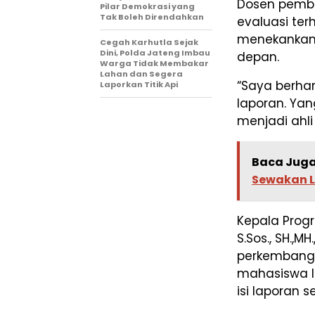
Dosen pembim
Pilar Demokrasi yang
Tak Boleh Direndahkan
evaluasi ter
menekankan 
Cegah Karhutla Sejak
Dini, Polda Jateng Imbau
depan.
Warga Tidak Membakar
Lahan dan Segera
“Saya berha
Laporkan Titik Api
laporan. Yan
menjadi ahl
Baca Juga
Sewakan 
Kepala Progr
S.Sos., SH.,
perkembanga
mahasiswa l
isi laporan 