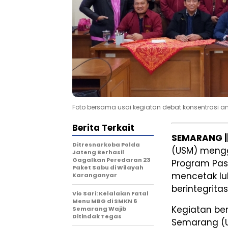
Foto bersama usai kegiatan debat konsentrasi
Berita Terkait
SEMARANG |
Ditresnarkoba Polda
(USM) mengg
Jateng Berhasil
Gagalkan Peredaran 23
Program Pasc
Paket Sabu di Wilayah
mencetak lu
Karanganyar
berintegritas
Vio Sari: Kelalaian Fatal
Menu MBG di SMKN 6
Kegiatan be
Semarang Wajib
Ditindak Tegas
Semarang (US