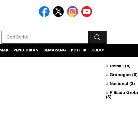
MAK
PENDIDIKAN
SEMARANG
POLITIK
KUDUS
TEKNOLOGI
BERITA TERK
Apresiasi
(5)
Demak
(9)
Grobogan
(6)
Nasional
(3)
Pilkada Gro
(3)