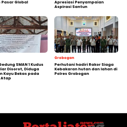
 Pasar Global
Apresiasi Penyampaian
Aspirasi Santun
Grobogan
Gedung SMAN 1 Kudus
Perhutani hadiri Rakor Siaga
liar Disorot, Diduga
Kebakaran hutan dan lahan di
n Kayu Bekas pada
Polres Grobogan
 Atap