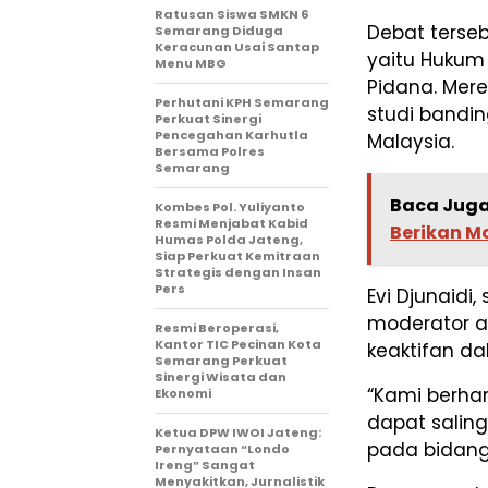
Ratusan Siswa SMKN 6
Debat terseb
Semarang Diduga
Keracunan Usai Santap
yaitu Hukum
Menu MBG
Pidana. Mere
Perhutani KPH Semarang
studi bandi
Perkuat Sinergi
Pencegahan Karhutla
Malaysia.
Bersama Polres
Semarang
Baca Juga
Kombes Pol. Yuliyanto
Resmi Menjabat Kabid
Berikan M
Humas Polda Jateng,
Siap Perkuat Kemitraan
Strategis dengan Insan
Pers
Evi Djunaidi
moderator a
Resmi Beroperasi,
Kantor TIC Pecinan Kota
keaktifan da
Semarang Perkuat
Sinergi Wisata dan
“Kami berha
Ekonomi
dapat salin
Ketua DPW IWOI Jateng:
pada bidang 
Pernyataan “Londo
Ireng” Sangat
Menyakitkan, Jurnalistik