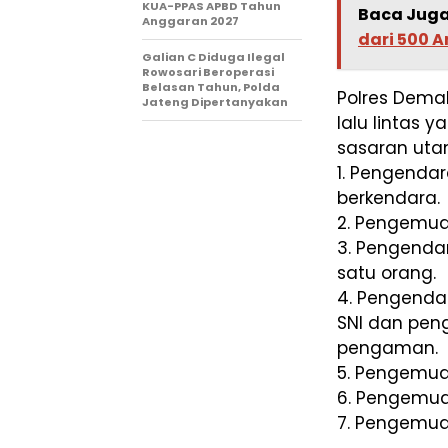
KUA-PPAS APBD Tahun
Baca Juga
Anggaran 2027
dari 500 
Galian C Diduga Ilegal
Rowosari Beroperasi
Belasan Tahun, Polda
Polres Dema
Jateng Dipertanyakan
lalu lintas 
sasaran utam
1. Pengend
berkendara.
2. Pengemud
3. Pengenda
satu orang.
4. Pengenda
SNI dan pen
pengaman.
5. Pengemud
6. Pengemud
7. Pengemud