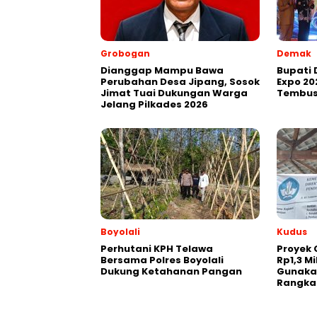
Grobogan
Demak
Dianggap Mampu Bawa
Bupati
Perubahan Desa Jipang, Sosok
Expo 20
Jimat Tuai Dukungan Warga
Tembus
Jelang Pilkades 2026
Boyolali
Kudus
Perhutani KPH Telawa
Proyek 
Bersama Polres Boyolali
Rp1,3 Mi
Dukung Ketahanan Pangan
Gunaka
Rangka