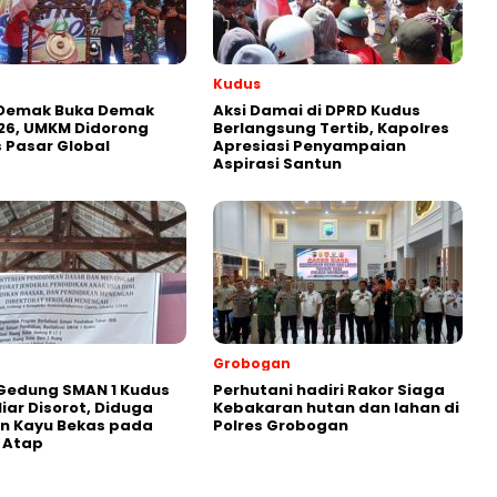
Kudus
 Demak Buka Demak
Aksi Damai di DPRD Kudus
26, UMKM Didorong
Berlangsung Tertib, Kapolres
 Pasar Global
Apresiasi Penyampaian
Aspirasi Santun
Grobogan
Gedung SMAN 1 Kudus
Perhutani hadiri Rakor Siaga
liar Disorot, Diduga
Kebakaran hutan dan lahan di
n Kayu Bekas pada
Polres Grobogan
 Atap