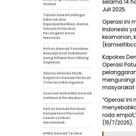
selama 14 ha
Global
Juli 2025.
Tanah Sawah Diduga
Dikeruk dan
Operasi ini 
Diperjualbelikan, Nama
Indonesia ya
Oknum Polisi dan
Perangkat Desa
keamanan, ke
Mencuat
(kamseltibca
Polres Demak Temukan
Remaja Asal Sukabumi
Kapolres De
yang Dilaporkan Hilang
Sepekan
Operasi Pat
pelanggaran 
Silaturahmi ke FKUB,
Kapolres Demak Perkuat
mengurangi f
Toleransi Beragama
masyarakat d
Atasi Air Rob DPRD Demak
Sahkan 4 Perda Baru
“Operasi in
menyebabkan
Polres Demak Perkuat
Kompetensi Personel
roda empat,”
Lewat Latihan
(15/7/2025).
Menembak
DPRD Demak Terima