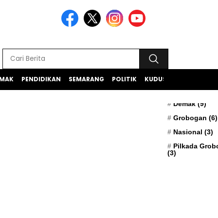
MAK
PENDIDIKAN
SEMARANG
POLITIK
KUDUS
TEKNOLOGI
BERITA TERK
Apresiasi
(5)
Demak
(9)
Grobogan
(6)
Nasional
(3)
Pilkada Gro
(3)