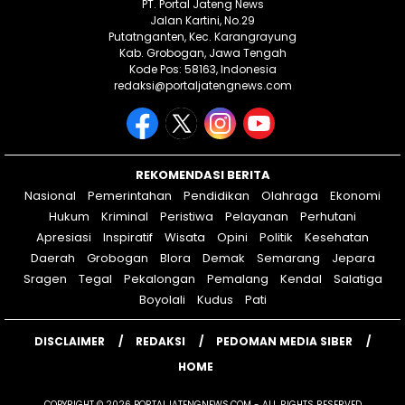
PT. Portal Jateng News
Jalan Kartini, No.29
Putatnganten, Kec. Karangrayung
Kab. Grobogan, Jawa Tengah
Kode Pos: 58163, Indonesia
redaksi@portaljatengnews.com
REKOMENDASI BERITA
Nasional
Pemerintahan
Pendidikan
Olahraga
Ekonomi
Hukum
Kriminal
Peristiwa
Pelayanan
Perhutani
Apresiasi
Inspiratif
Wisata
Opini
Politik
Kesehatan
Daerah
Grobogan
Blora
Demak
Semarang
Jepara
Sragen
Tegal
Pekalongan
Pemalang
Kendal
Salatiga
Boyolali
Kudus
Pati
DISCLAIMER
REDAKSI
PEDOMAN MEDIA SIBER
HOME
COPYRIGHT © 2026 PORTALJATENGNEWS.COM - ALL RIGHTS RESERVED