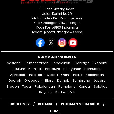
PT. Portal Jateng News
Jalan Kartini, No.29
Putatnganten, Kec. Karangrayung
Kab. Grobogan, Jawa Tengah
Kode Pos: 58163, Indonesia
redaksi@portaljatengnews.com
REKOMENDASI BERITA
Nasional
Pemerintahan
Pendidikan
Olahraga
Ekonomi
Hukum
Kriminal
Peristiwa
Pelayanan
Perhutani
Apresiasi
Inspiratif
Wisata
Opini
Politik
Kesehatan
Daerah
Grobogan
Blora
Demak
Semarang
Jepara
Sragen
Tegal
Pekalongan
Pemalang
Kendal
Salatiga
Boyolali
Kudus
Pati
DISCLAIMER
REDAKSI
PEDOMAN MEDIA SIBER
HOME