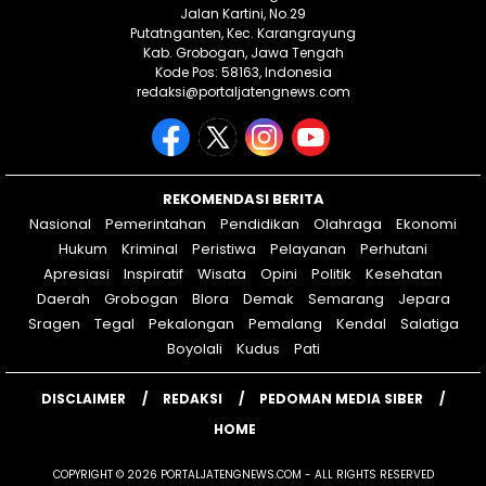
Jalan Kartini, No.29
Putatnganten, Kec. Karangrayung
Kab. Grobogan, Jawa Tengah
Kode Pos: 58163, Indonesia
redaksi@portaljatengnews.com
REKOMENDASI BERITA
Nasional
Pemerintahan
Pendidikan
Olahraga
Ekonomi
Hukum
Kriminal
Peristiwa
Pelayanan
Perhutani
Apresiasi
Inspiratif
Wisata
Opini
Politik
Kesehatan
Daerah
Grobogan
Blora
Demak
Semarang
Jepara
Sragen
Tegal
Pekalongan
Pemalang
Kendal
Salatiga
Boyolali
Kudus
Pati
DISCLAIMER
REDAKSI
PEDOMAN MEDIA SIBER
HOME
COPYRIGHT © 2026 PORTALJATENGNEWS.COM - ALL RIGHTS RESERVED