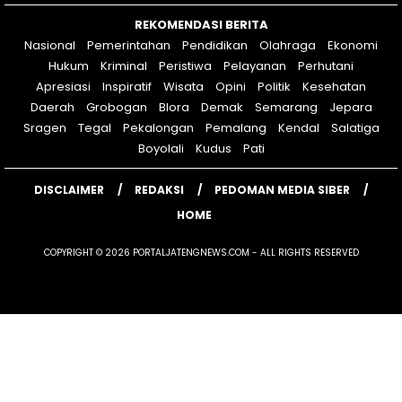
REKOMENDASI BERITA
Nasional
Pemerintahan
Pendidikan
Olahraga
Ekonomi
Hukum
Kriminal
Peristiwa
Pelayanan
Perhutani
Apresiasi
Inspiratif
Wisata
Opini
Politik
Kesehatan
Daerah
Grobogan
Blora
Demak
Semarang
Jepara
Sragen
Tegal
Pekalongan
Pemalang
Kendal
Salatiga
Boyolali
Kudus
Pati
DISCLAIMER
REDAKSI
PEDOMAN MEDIA SIBER
HOME
COPYRIGHT © 2026 PORTALJATENGNEWS.COM - ALL RIGHTS RESERVED