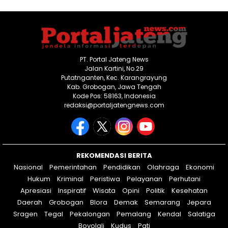
PT. Portal Jateng News
Jalan Kartini, No.29
Putatnganten, Kec. Karangrayung
Kab. Grobogan, Jawa Tengah
Kode Pos: 58163, Indonesia
redaksi@portaljatengnews.com
REKOMENDASI BERITA
Nasional
Pemerintahan
Pendidikan
Olahraga
Ekonomi
Hukum
Kriminal
Peristiwa
Pelayanan
Perhutani
Apresiasi
Inspiratif
Wisata
Opini
Politik
Kesehatan
Daerah
Grobogan
Blora
Demak
Semarang
Jepara
Sragen
Tegal
Pekalongan
Pemalang
Kendal
Salatiga
Boyolali
Kudus
Pati