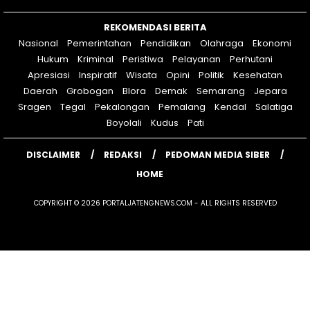
REKOMENDASI BERITA
Nasional
Pemerintahan
Pendidikan
Olahraga
Ekonomi
Hukum
Kriminal
Peristiwa
Pelayanan
Perhutani
Apresiasi
Inspiratif
Wisata
Opini
Politik
Kesehatan
Daerah
Grobogan
Blora
Demak
Semarang
Jepara
Sragen
Tegal
Pekalongan
Pemalang
Kendal
Salatiga
Boyolali
Kudus
Pati
DISCLAIMER
REDAKSI
PEDOMAN MEDIA SIBER
HOME
COPYRIGHT © 2026 PORTALJATENGNEWS.COM - ALL RIGHTS RESERVED