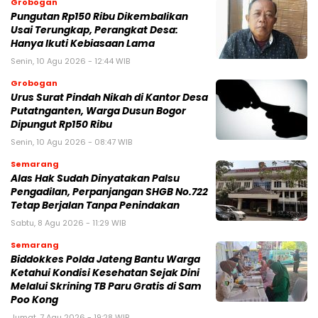
Grobogan
Pungutan Rp150 Ribu Dikembalikan
Usai Terungkap, Perangkat Desa:
Hanya Ikuti Kebiasaan Lama
Senin, 10 Agu 2026 - 12:44 WIB
Grobogan
Urus Surat Pindah Nikah di Kantor Desa
Putatnganten, Warga Dusun Bogor
Dipungut Rp150 Ribu
Senin, 10 Agu 2026 - 08:47 WIB
Semarang
Alas Hak Sudah Dinyatakan Palsu
Pengadilan, Perpanjangan SHGB No.722
Tetap Berjalan Tanpa Penindakan
Sabtu, 8 Agu 2026 - 11:29 WIB
Semarang
Biddokkes Polda Jateng Bantu Warga
Ketahui Kondisi Kesehatan Sejak Dini
Melalui Skrining TB Paru Gratis di Sam
Poo Kong
Jumat, 7 Agu 2026 - 19:28 WIB