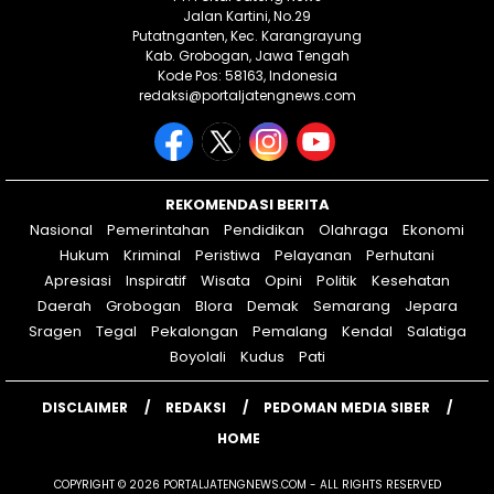
Jalan Kartini, No.29
Putatnganten, Kec. Karangrayung
Kab. Grobogan, Jawa Tengah
Kode Pos: 58163, Indonesia
redaksi@portaljatengnews.com
REKOMENDASI BERITA
Nasional
Pemerintahan
Pendidikan
Olahraga
Ekonomi
Hukum
Kriminal
Peristiwa
Pelayanan
Perhutani
Apresiasi
Inspiratif
Wisata
Opini
Politik
Kesehatan
Daerah
Grobogan
Blora
Demak
Semarang
Jepara
Sragen
Tegal
Pekalongan
Pemalang
Kendal
Salatiga
Boyolali
Kudus
Pati
DISCLAIMER
REDAKSI
PEDOMAN MEDIA SIBER
HOME
COPYRIGHT © 2026 PORTALJATENGNEWS.COM - ALL RIGHTS RESERVED