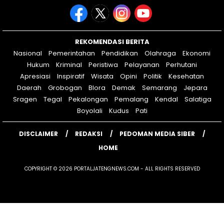
REKOMENDASI BERITA
Nasional
Pemerintahan
Pendidikan
Olahraga
Ekonomi
Hukum
Kriminal
Peristiwa
Pelayanan
Perhutani
Apresiasi
Inspiratif
Wisata
Opini
Politik
Kesehatan
Daerah
Grobogan
Blora
Demak
Semarang
Jepara
Sragen
Tegal
Pekalongan
Pemalang
Kendal
Salatiga
Boyolali
Kudus
Pati
DISCLAIMER
REDAKSI
PEDOMAN MEDIA SIBER
HOME
COPYRIGHT © 2026 PORTALJATENGNEWS.COM - ALL RIGHTS RESERVED