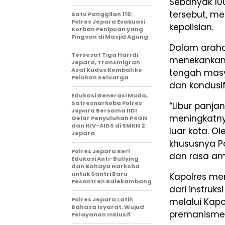
Sebanyak 10
tersebut, me
Satu Panggilan 110:
Polres Jepara Evakuasi
kepolisian.
Korban Penipuan yang
Pingsan di Masjid Agung
Dalam arahan
Tersesat Tiga Hari di
menekankan 
Jepara, Transmigran
Asal Kudus Kembali ke
tengah mas
Pelukan Keluarga
dan kondusi
Edukasi Generasi Muda,
Satresnarkoba Polres
“Libur panjan
Jepara Bersama IIDI
meningkatny
Gelar Penyuluhan P4GN
dan HIV-AIDS di SMKN 2
luar kota. O
Jepara
khususnya Po
Polres Jepara Beri
dan rasa ama
Edukasi Anti-Bullying
dan Bahaya Narkoba
untuk Santri Baru
Kapolres me
Pesantren Balekambang
dari instruk
Polres Jepara Latih
melalui Kapo
Bahasa Isyarat, Wujud
premanisme
Pelayanan Inklusif