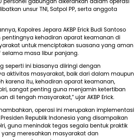
0 personel gabungan dikerahkan dalam operasi
libatkan unsur TNI, Satpol PP, serta anggota
nya, Kapolres Jepara AKBP Erick Budi Santoso
pentingnya kehadiran aparat keamanan di
yarakat untuk menciptakan suasana yang aman
f selama masa libur panjang.
g seperti ini biasanya diiringi dengan
a aktivitas masyarakat, baik dari dalam maupun
leh karena itu, kehadiran aparat keamanan,
lri, sangat penting guna menjamin ketertiban
n di tengah masyarakat,” ujar AKBP Erick.
nambahkan, operasi ini merupakan implementasi
si Presiden Republik Indonesia yang disampaikan
lri, guna menindak tegas segala bentuk praktik
 yang meresahkan masyarakat dan