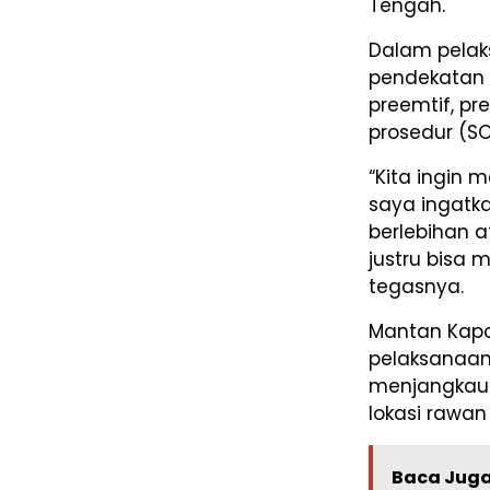
Tengah.
Dalam pela
pendekatan 
preemtif, pr
prosedur (SO
“Kita ingin
saya ingatka
berlebihan a
justru bisa 
tegasnya.
Mantan Kapol
pelaksanaan 
menjangkau 
lokasi rawa
Baca Juga