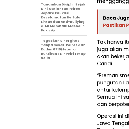
mengganggu
Tanamkan Disiplin Sejak
Dini, Satlantas Polres
Jepara Edukasi
Baca Juga
Keselamatan Berlalu
Lintas dan Anti-Bullying
Pastikan 
di MI Mambaul Masholih
Pakis Aji
Tegaskan Sinergitas
Tak hanya it
Tanpa Sekat, Polres dan
juga akan m
Kodim 0719/Jepara
Buktikan TNI-Polri Tetap
akan bekerj
Solid
Candi.
“Premanisme
pungutan lia
antar kelom
Semua ini 
dan berpoten
Operasi ini 
Jawa Tengah