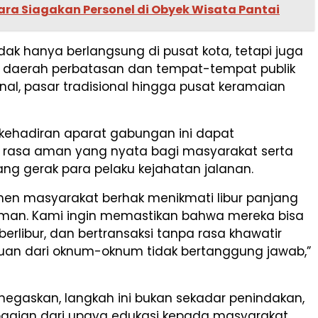
ara Siagakan Personel di Obyek Wisata Pantai
tidak hanya berlangsung di pusat kota, tetapi juga
daerah perbatasan dan tempat-tempat publik
inal, pasar tradisional hingga pusat keramaian
 kehadiran aparat gabungan ini dapat
rasa aman yang nyata bagi masyarakat serta
ng gerak para pelaku kejahatan jalanan.
en masyarakat berhak menikmati libur panjang
an. Kami ingin memastikan bahwa mereka bisa
 berlibur, dan bertransaksi tanpa rasa khawatir
an dari oknum-oknum tidak bertanggung jawab,”
negaskan, langkah ini bukan sekadar penindakan,
 bagian dari upaya edukasi kepada masyarakat