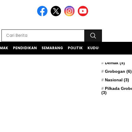
MAK
PENDIDIKAN
SEMARANG
POLITIK
KUDUS
TEKNOLOGI
BERITA TERK
Apresiasi
(5)
Demak
(9)
Grobogan
(6)
Nasional
(3)
Pilkada Gro
(3)