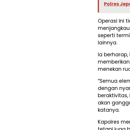
Polres Jep
Operasi ini 
menjangkau 
seperti term
lainnya.
Ia berharap,
memberikan 
menekan rua
“Semua elem
dengan nyam
beraktivitas,
akan ganggu
katanya.
Kapolres me
tetapi juga