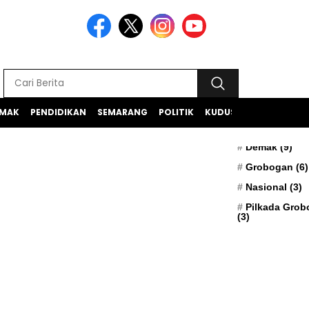
MAK
PENDIDIKAN
SEMARANG
POLITIK
KUDUS
TEKNOLOGI
BERITA TERK
Apresiasi
(5)
Demak
(9)
Grobogan
(6)
Nasional
(3)
Pilkada Gro
(3)