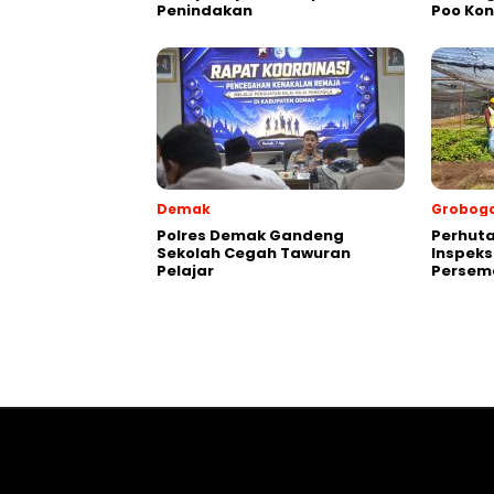
Penindakan
Poo Ko
Demak
Grobog
Polres Demak Gandeng
Perhuta
Sekolah Cegah Tawuran
Inspeks
Pelajar
Persema