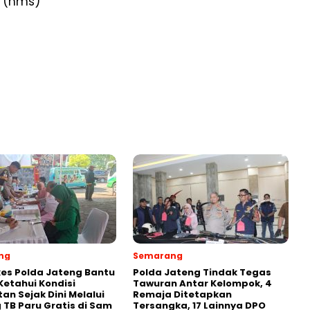
 (hms)
ng
Semarang
es Polda Jateng Bantu
Polda Jateng Tindak Tegas
etahui Kondisi
Tawuran Antar Kelompok, 4
an Sejak Dini Melalui
Remaja Ditetapkan
g TB Paru Gratis di Sam
Tersangka, 17 Lainnya DPO