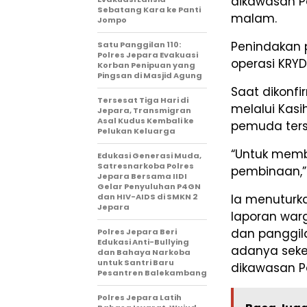
dikawasan Pa
Sebatang Kara ke Panti
malam.
Jompo
Penindakan p
Satu Panggilan 110:
Polres Jepara Evakuasi
operasi KRYD
Korban Penipuan yang
Pingsan di Masjid Agung
Saat dikonfi
Tersesat Tiga Hari di
melalui Kas
Jepara, Transmigran
Asal Kudus Kembali ke
pemuda ters
Pelukan Keluarga
“Untuk memb
Edukasi Generasi Muda,
Satresnarkoba Polres
pembinaan,” 
Jepara Bersama IIDI
Gelar Penyuluhan P4GN
Ia menuturk
dan HIV-AIDS di SMKN 2
Jepara
laporan war
dan panggilan
Polres Jepara Beri
Edukasi Anti-Bullying
adanya seke
dan Bahaya Narkoba
untuk Santri Baru
dikawasan Pa
Pesantren Balekambang
Polres Jepara Latih