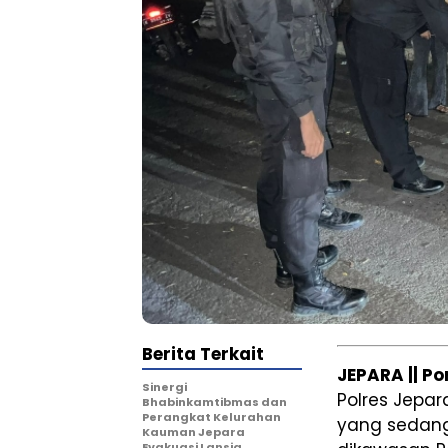
Berita Terkait
JEPARA || P
Sinergi
Polres Jep
Bhabinkamtibmas dan
Perangkat Kelurahan
yang sedang
Kauman Jepara
Evakuasi Lansia