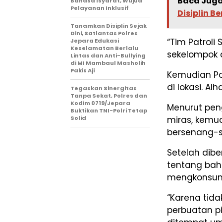
Baca Juga
Bahasa Isyarat, Wujud
Pelayanan Inklusif
Disiplin Be
Tanamkan Disiplin Sejak
Dini, Satlantas Polres
“Tim Patroli
Jepara Edukasi
Keselamatan Berlalu
sekelompok 
Lintas dan Anti-Bullying
di MI Mambaul Masholih
Pakis Aji
Kemudian Po
di lokasi. Al
Tegaskan Sinergitas
Tanpa Sekat, Polres dan
Kodim 0719/Jepara
Menurut pen
Buktikan TNI-Polri Tetap
miras, kemud
Solid
bersenang-
Setelah dib
tentang bah
mengkonsums
“Karena tida
perbuatan p