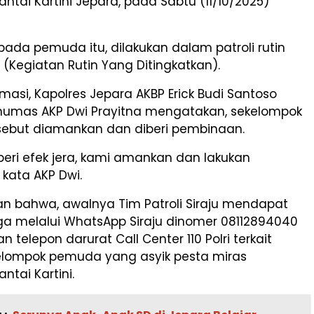
ntai Kartini Jepara, pada Sabtu (11/10/2025)
ada pemuda itu, dilakukan dalam patroli rutin
 (Kegiatan Rutin Yang Ditingkatkan).
rmasi, Kapolres Jepara AKBP Erick Budi Santoso
ihumas AKP Dwi Prayitna mengatakan, sekelompok
ebut diamankan dan diberi pembinaan.
eri efek jera, kami amankan dan lakukan
kata AKP Dwi.
an bahwa, awalnya Tim Patroli Siraju mendapat
ga melalui WhatsApp Siraju dinomer 08112894040
 telepon darurat Call Center 110 Polri terkait
lompok pemuda yang asyik pesta miras
ntai Kartini.