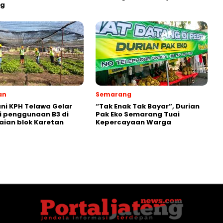
ng
an
Semarang
ni KPH Telawa Gelar
“Tak Enak Tak Bayar”, Durian
i penggunaan B3 di
Pak Eko Semarang Tuai
ian blok Karetan
Kepercayaan Warga