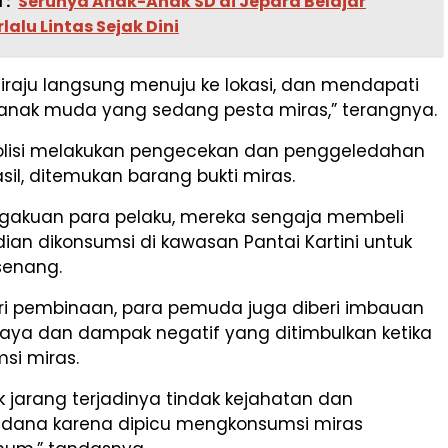
 :
Serunya Anak-Anak SD di Jepara Belajar
rlalu Lintas Sejak Dini
 Siraju langsung menuju ke lokasi, dan mendapati
anak muda yang sedang pesta miras,” terangnya.
lisi melakukan pengecekan dan penggeledahan
hasil, ditemukan barang bukti miras.
gakuan para pelaku, mereka sengaja membeli
ian dikonsumsi di kawasan Pantai Kartini untuk
senang.
eri pembinaan, para pemuda juga diberi imbauan
aya dan dampak negatif yang ditimbulkan ketika
i miras.
k jarang terjadinya tindak kejahatan dan
idana karena dipicu mengkonsumsi miras