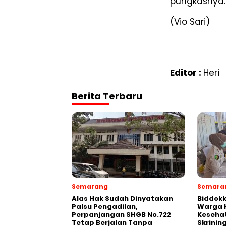
pungkasnya.
(Vio Sari)
Editor :
Heri
Berita Terbaru
Semarang
Semara
Alas Hak Sudah Dinyatakan
Biddokk
Palsu Pengadilan,
Warga K
Perpanjangan SHGB No.722
Kesehat
Tetap Berjalan Tanpa
Skrinin