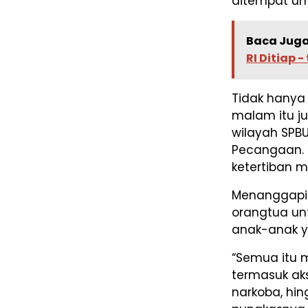
ditempat um
Baca Juga
RI Ditiap 
Tidak hanya 
malam itu ju
wilayah SPBU
Pecangaan.
ketertiban m
Menanggapi 
orangtua un
anak-anak ya
“Semua itu 
termasuk ak
narkoba, hin