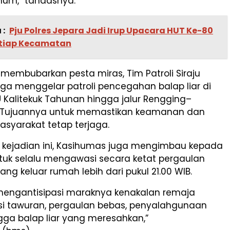
um,” tandasnya.
 :
Pju Polres Jepara Jadi Irup Upacara HUT Ke-80
- tiap Kecamatan
membubarkan pesta miras, Tim Patroli Siraju
ga menggelar patroli pencegahan balap liar di
 Kalitekuk Tahunan hingga jalur Rengging–
 Tujuannya untuk memastikan keamanan dan
asyarakat tetap terjaga.
kejadian ini, Kasihumas juga mengimbau kepada
tuk selalu mengawasi secara ketat pergaulan
ng keluar rumah lebih dari pukul 21.00 WIB.
mengantisipasi maraknya kenakalan remaja
si tawuran, pergaulan bebas, penyalahgunaan
gga balap liar yang meresahkan,”