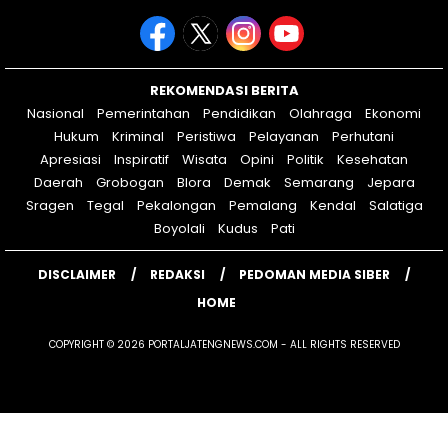
REKOMENDASI BERITA
Nasional
Pemerintahan
Pendidikan
Olahraga
Ekonomi
Hukum
Kriminal
Peristiwa
Pelayanan
Perhutani
Apresiasi
Inspiratif
Wisata
Opini
Politik
Kesehatan
Daerah
Grobogan
Blora
Demak
Semarang
Jepara
Sragen
Tegal
Pekalongan
Pemalang
Kendal
Salatiga
Boyolali
Kudus
Pati
DISCLAIMER
REDAKSI
PEDOMAN MEDIA SIBER
HOME
COPYRIGHT © 2026 PORTALJATENGNEWS.COM - ALL RIGHTS RESERVED