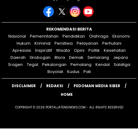
REKOMENDASI BERITA
Nasional
Pemerintahan
Pendidikan
Olahraga
Ekonomi
Hukum
Kriminal
Peristiwa
Pelayanan
Perhutani
Apresiasi
Inspiratif
Wisata
Opini
Politik
Kesehatan
Daerah
Grobogan
Blora
Demak
Semarang
Jepara
Sragen
Tegal
Pekalongan
Pemalang
Kendal
Salatiga
Boyolali
Kudus
Pati
DISCLAIMER
REDAKSI
PEDOMAN MEDIA SIBER
HOME
COPYRIGHT © 2026 PORTALJATENGNEWS.COM - ALL RIGHTS RESERVED