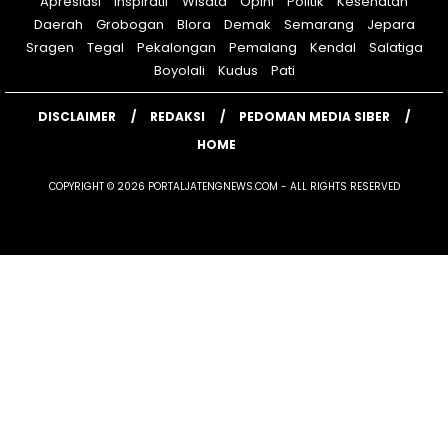
Apresiasi
Inspiratif
Wisata
Opini
Politik
Kesehatan
Daerah
Grobogan
Blora
Demak
Semarang
Jepara
Sragen
Tegal
Pekalongan
Pemalang
Kendal
Salatiga
Boyolali
Kudus
Pati
DISCLAIMER
REDAKSI
PEDOMAN MEDIA SIBER
HOME
COPYRIGHT © 2026 PORTALJATENGNEWS.COM - ALL RIGHTS RESERVED