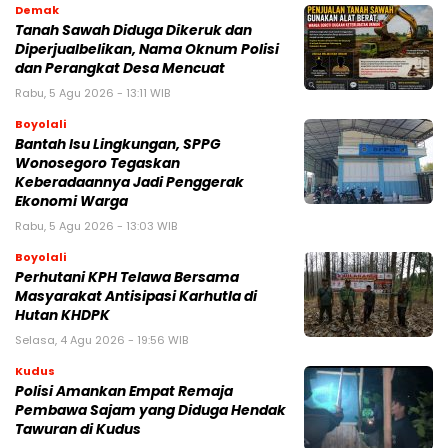
Demak
Tanah Sawah Diduga Dikeruk dan
Diperjualbelikan, Nama Oknum Polisi
dan Perangkat Desa Mencuat
Rabu, 5 Agu 2026 - 13:11 WIB
Boyolali
Bantah Isu Lingkungan, SPPG
Wonosegoro Tegaskan
Keberadaannya Jadi Penggerak
Ekonomi Warga
Rabu, 5 Agu 2026 - 13:03 WIB
Boyolali
Perhutani KPH Telawa Bersama
Masyarakat Antisipasi Karhutla di
Hutan KHDPK
Selasa, 4 Agu 2026 - 19:56 WIB
Kudus
Polisi Amankan Empat Remaja
Pembawa Sajam yang Diduga Hendak
Tawuran di Kudus