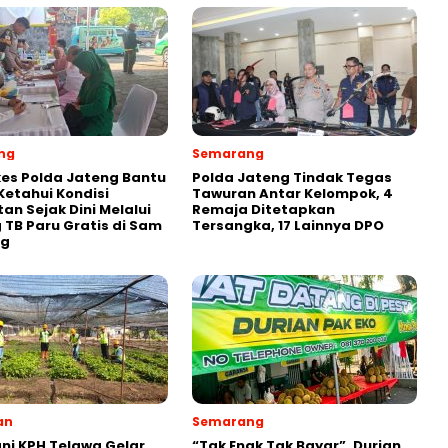
ng
Semarang
es Polda Jateng Bantu
Polda Jateng Tindak Tegas
etahui Kondisi
Tawuran Antar Kelompok, 4
an Sejak Dini Melalui
Remaja Ditetapkan
g TB Paru Gratis di Sam
Tersangka, 17 Lainnya DPO
ng
an
Semarang
ni KPH Telawa Gelar
“Tak Enak Tak Bayar”, Durian