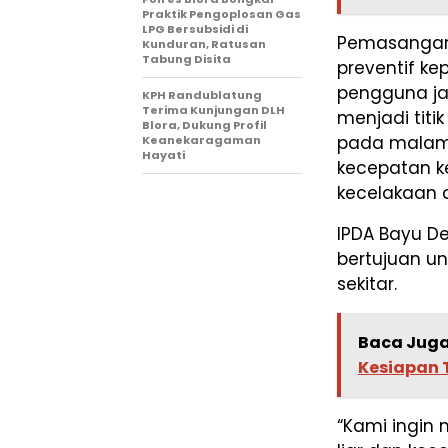
Praktik Pengoplosan Gas
LPG Bersubsidi di
Pemasangan 
Kunduran, Ratusan
Tabung Disita
preventif ke
pengguna jal
KPH Randublatung
Terima Kunjungan DLH
menjadi titi
Blora, Dukung Profil
pada malam 
Keanekaragaman
Hayati
kecepatan ke
kecelakaan d
IPDA Bayu D
bertujuan u
sekitar.
Baca Juga
Kesiapan 
“Kami ingin