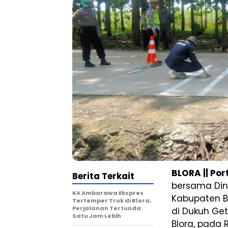
BLORA || Po
Berita Terkait
bersama Di
KA Ambarawa Ekspres
Kabupaten B
Tertemper Truk di Blora,
Perjalanan Tertunda
di Dukuh Ge
Satu Jam Lebih
Blora, pada 