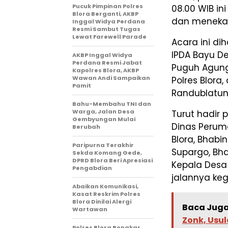
Pucuk Pimpinan Polres
08.00 WIB in
Blora Berganti, AKBP
dan menekan 
Inggal Widya Perdana
Resmi Sambut Tugas
Lewat Farewell Parade
Acara ini di
IPDA Bayu De
AKBP Inggal Widya
Perdana Resmi Jabat
Puguh Agung
Kapolres Blora, AKBP
Wawan Andi Sampaikan
Polres Blora
Pamit
Randublatun
Bahu-Membahu TNI dan
Warga, Jalan Desa
Turut hadir 
Gembyungan Mulai
Dinas Peru
Berubah
Blora, Bhabi
Paripurna Terakhir
Supargo, Bha
Sekda Komang Gede,
DPRD Blora Beri Apresiasi
Kepala Desa
Pengabdian
jalannya keg
Abaikan Komunikasi,
Kasat Reskrim Polres
Blora Dinilai Alergi
Baca Juga
Wartawan
Zonk, Usu
Polres Blora Bongkar