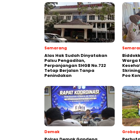
Semarang
Semara
Alas Hak Sudah Dinyatakan
Biddokk
Palsu Pengadilan,
Warga K
Perpanjangan SHGB No.722
Kesehat
Tetap Berjalan Tanpa
Skrinin
Penindakan
Poo Ko
Demak
Grobog
Polres Demak Gandeng
Perhuta