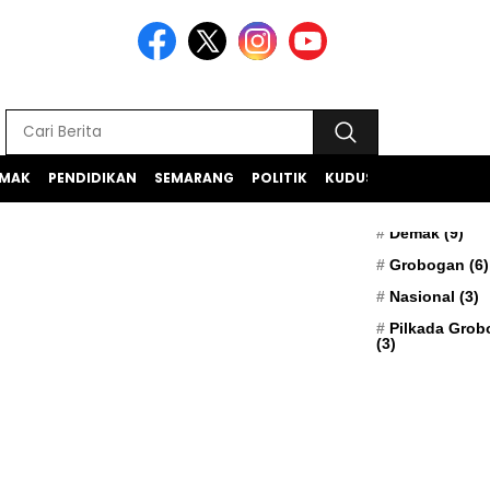
MAK
PENDIDIKAN
SEMARANG
POLITIK
KUDUS
TEKNOLOGI
BERITA TERK
Apresiasi
(5)
Demak
(9)
Grobogan
(6)
Nasional
(3)
Pilkada Gro
(3)