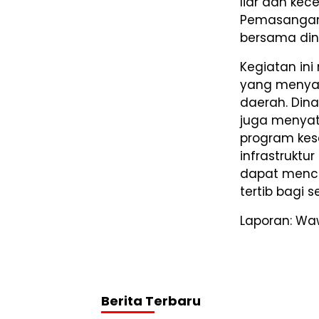
liar dan ke
Pemasangan p
bersama dina
Kegiatan ini
yang menyamb
daerah. Din
juga menyat
program kes
infrastruktu
dapat menci
tertib bagi 
Laporan: W
Berita Terbaru