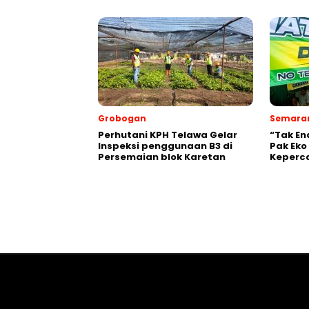
Grobogan
Semara
Perhutani KPH Telawa Gelar
“Tak En
Inspeksi penggunaan B3 di
Pak Eko
Persemaian blok Karetan
Keperc