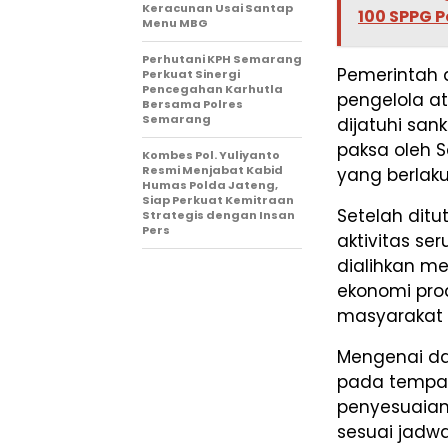
Keracunan Usai Santap
100 SPPG P
Menu MBG
Perhutani KPH Semarang
Pemerintah 
Perkuat Sinergi
Pencegahan Karhutla
pengelola at
Bersama Polres
Semarang
dijatuhi san
paksa oleh S
Kombes Pol. Yuliyanto
Resmi Menjabat Kabid
yang berlaku
Humas Polda Jateng,
Siap Perkuat Kemitraan
Setelah ditu
Strategis dengan Insan
Pers
aktivitas se
dialihkan m
ekonomi pro
masyarakat 
Mengenai d
pada tempat 
penyesuaian
sesuai jadw