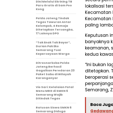
Dini Melalui Skrining TB
lokalisasi te
Paru Gratis di Sam Poo
Kong
Kecamatan B
Kecamatan B
Polda Jateng Tindak
Tegas Tawuran Antar
paling lamb
Kelompok, 4 Remaja
Ditetapkan Tersangka,
17 Lainnya DPO
Keputusan in
banyaknya k
“Tak Enak Tak Bayar”,
Durian Pak Eko
keamanan, so
Semarang Tuai
kedua kawas
Kepercayaan Warga
Ditresnarkoba Polda
“Ini bukan 
Jateng Berhasil
ditetapkan. 
Gagalkan Peredaran 23
Paket Sabu di Wilayah
beroperasi 
Karanganyar
perpanjanga
Vio Sari: Kelalaian Fatal
Semarang, Za
Menu MBG di SMKN 6
Semarang Wajib
Ditindak Tegas
Baca Juga
Ratusan Siswa SMKN 6
Gedawang,
Semarang Diduga