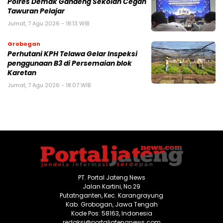
Polres Demak Gandeng Sekolah Cegah
Tawuran Pelajar
Jumat, 7 Agu 2026 - 18:13 WIB
Grobogan
Perhutani KPH Telawa Gelar Inspeksi
penggunaan B3 di Persemaian blok
Karetan
Jumat, 7 Agu 2026 - 18:07 WIB
PT. Portal Jateng News
Jalan Kartini, No.29
Putatnganten, Kec. Karangrayung
Kab. Grobogan, Jawa Tengah
Kode Pos: 58163, Indonesia
redaksi@portaljatengnews.com