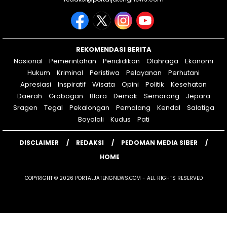
REKOMENDASI BERITA
Nasional
Pemerintahan
Pendidikan
Olahraga
Ekonomi
Hukum
Kriminal
Peristiwa
Pelayanan
Perhutani
Apresiasi
Inspiratif
Wisata
Opini
Politik
Kesehatan
Daerah
Grobogan
Blora
Demak
Semarang
Jepara
Sragen
Tegal
Pekalongan
Pemalang
Kendal
Salatiga
Boyolali
Kudus
Pati
DISCLAIMER
REDAKSI
PEDOMAN MEDIA SIBER
HOME
COPYRIGHT © 2026 PORTALJATENGNEWS.COM - ALL RIGHTS RESERVED