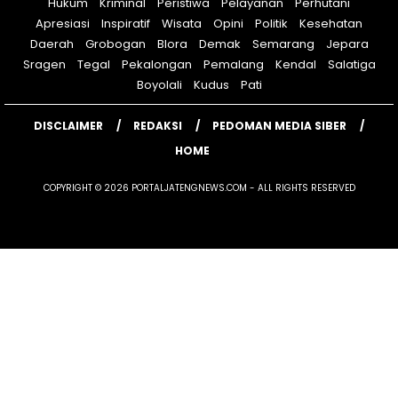
Hukum
Kriminal
Peristiwa
Pelayanan
Perhutani
Apresiasi
Inspiratif
Wisata
Opini
Politik
Kesehatan
Daerah
Grobogan
Blora
Demak
Semarang
Jepara
Sragen
Tegal
Pekalongan
Pemalang
Kendal
Salatiga
Boyolali
Kudus
Pati
DISCLAIMER
REDAKSI
PEDOMAN MEDIA SIBER
HOME
COPYRIGHT © 2026 PORTALJATENGNEWS.COM - ALL RIGHTS RESERVED