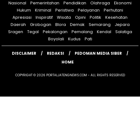
Nasional
Pemerintahan
Pendidikan
Olahraga
Ekonomi
Hukum
Kriminal
Peristiwa
Pelayanan
Perhutani
Apresiasi
Inspiratif
Wisata
Opini
Politik
Kesehatan
Daerah
Grobogan
Blora
Demak
Semarang
Jepara
Sragen
Tegal
Pekalongan
Pemalang
Kendal
Salatiga
Boyolali
Kudus
Pati
DISCLAIMER
REDAKSI
PEDOMAN MEDIA SIBER
HOME
COPYRIGHT © 2026 PORTALJATENGNEWS.COM - ALL RIGHTS RESERVED