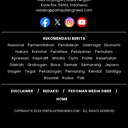
Kode Pos: 58163, Indonesia
redaksi@portaljatengnews.com
REKOMENDASI BERITA
Nasional
Pemerintahan
Pendidikan
Olahraga
Ekonomi
Hukum
Kriminal
Peristiwa
Pelayanan
Perhutani
Apresiasi
Inspiratif
Wisata
Opini
Politik
Kesehatan
Daerah
Grobogan
Blora
Demak
Semarang
Jepara
Sragen
Tegal
Pekalongan
Pemalang
Kendal
Salatiga
Boyolali
Kudus
Pati
DISCLAIMER
REDAKSI
PEDOMAN MEDIA SIBER
HOME
COPYRIGHT © 2026 PORTALJATENGNEWS.COM - ALL RIGHTS RESERVED