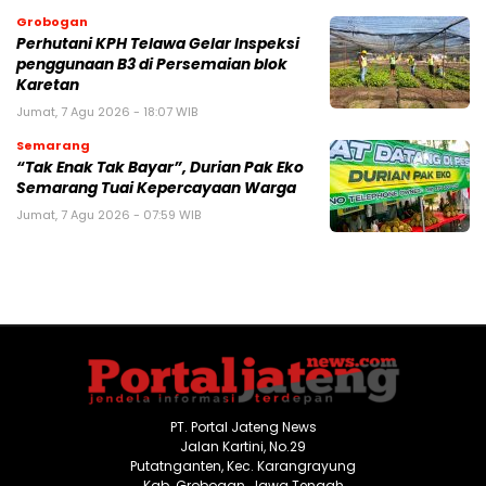
Grobogan
Perhutani KPH Telawa Gelar Inspeksi
penggunaan B3 di Persemaian blok
Karetan
Jumat, 7 Agu 2026 - 18:07 WIB
Semarang
“Tak Enak Tak Bayar”, Durian Pak Eko
Semarang Tuai Kepercayaan Warga
Jumat, 7 Agu 2026 - 07:59 WIB
PT. Portal Jateng News
Jalan Kartini, No.29
Putatnganten, Kec. Karangrayung
Kab. Grobogan, Jawa Tengah