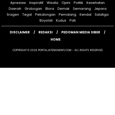
Apresiasi
Inspiratif
Wisata
Opini
Politik
Kesehatan
Daerah
Grobogan
Blora
Demak
Semarang
Jepara
Sragen
Tegal
Pekalongan
Pemalang
Kendal
Salatiga
Boyolali
Kudus
Pati
DISCLAIMER
REDAKSI
PEDOMAN MEDIA SIBER
HOME
COPYRIGHT © 2026 PORTALJATENGNEWS.COM - ALL RIGHTS RESERVED