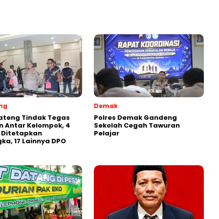
ng
Demak
ateng Tindak Tegas
Polres Demak Gandeng
 Antar Kelompok, 4
Sekolah Cegah Tawuran
 Ditetapkan
Pelajar
ka, 17 Lainnya DPO