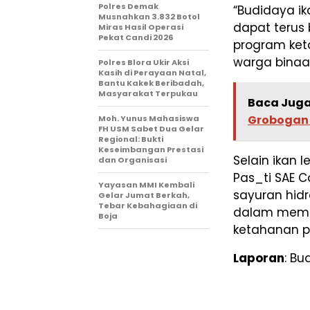
Polres Demak
“Budidaya ik
Musnahkan 3.832 Botol
dapat terus
Miras Hasil Operasi
Pekat Candi 2026
program ket
warga binaan
Polres Blora Ukir Aksi
Kasih di Perayaan Natal,
Bantu Kakek Beribadah,
Masyarakat Terpukau
Baca Juga
Grobogan G
Moh. Yunus Mahasiswa
FH USM Sabet Dua Gelar
Regional: Bukti
Keseimbangan Prestasi
Selain ikan l
dan Organisasi
Pas_ti SAE 
Yayasan MMI Kembali
sayuran hid
Gelar Jumat Berkah,
Tebar Kebahagiaan di
dalam memb
Boja
ketahanan p
Laporan
: Bu