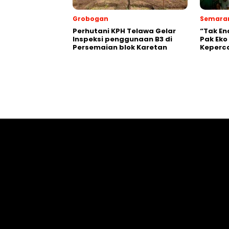
Grobogan
Semara
Perhutani KPH Telawa Gelar
“Tak En
Inspeksi penggunaan B3 di
Pak Eko
Persemaian blok Karetan
Keperc