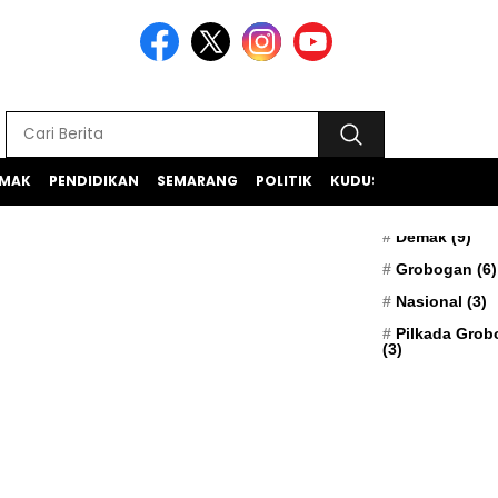
MAK
PENDIDIKAN
SEMARANG
POLITIK
KUDUS
TEKNOLOGI
BERITA TERK
Apresiasi
(5)
Demak
(9)
Grobogan
(6)
Nasional
(3)
Pilkada Gro
(3)