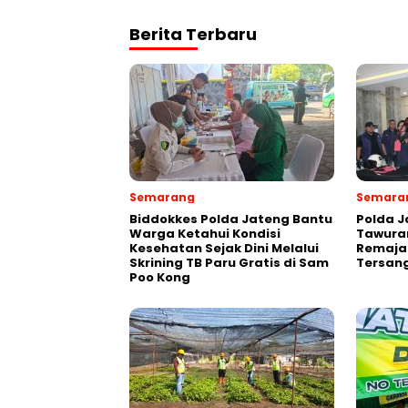
Berita Terbaru
Semarang
Semara
Biddokkes Polda Jateng Bantu
Polda J
Warga Ketahui Kondisi
Tawuran
Kesehatan Sejak Dini Melalui
Remaja
Skrining TB Paru Gratis di Sam
Tersang
Poo Kong