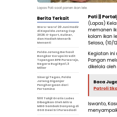
Lapas Pati saat panen ikan lele.
Pati || Port
Berita Terkait
(Lapas) Kela
Woro-woro! 20 Juni Hadir
memanen ikan
di Kapolda Jateng Cup
2026: E-Sport, Kuliner,
kolam ikan le
dan Hadiah Menarik
Selasa, (10/1
Menanti
Polda Jateng Berhasil
Kegiatan in
Bongkar Korupsi Kredit
Pangan melal
Topengan BPR Purworejo,
Negara Rugi Rp41,3
dikelola ole
Miliar
Sinergi Tegas, Polda
Jateng Diganjar
Baca Juga
Penghargaan dari
Patroli Sk
Pertamina
500 Takjil Gratis Ludes
Dibagikan Oleh Mitra
Iswanto, Kas
MBG Sambak Danyang di
menyampaika
GSG Dewi Sri Purwodadi