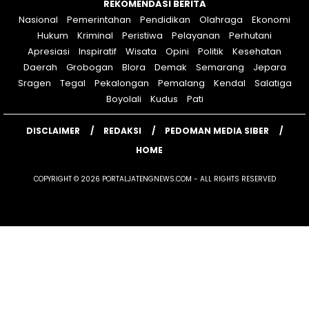
REKOMENDASI BERITA
Nasional
Pemerintahan
Pendidikan
Olahraga
Ekonomi
Hukum
Kriminal
Peristiwa
Pelayanan
Perhutani
Apresiasi
Inspiratif
Wisata
Opini
Politik
Kesehatan
Daerah
Grobogan
Blora
Demak
Semarang
Jepara
Sragen
Tegal
Pekalongan
Pemalang
Kendal
Salatiga
Boyolali
Kudus
Pati
DISCLAIMER
REDAKSI
PEDOMAN MEDIA SIBER
HOME
COPYRIGHT © 2026 PORTALJATENGNEWS.COM - ALL RIGHTS RESERVED