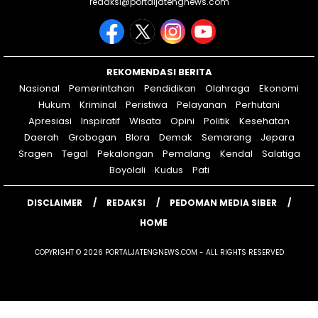
redaksi@portaljatengnews.com
REKOMENDASI BERITA
Nasional
Pemerintahan
Pendidikan
Olahraga
Ekonomi
Hukum
Kriminal
Peristiwa
Pelayanan
Perhutani
Apresiasi
Inspiratif
Wisata
Opini
Politik
Kesehatan
Daerah
Grobogan
Blora
Demak
Semarang
Jepara
Sragen
Tegal
Pekalongan
Pemalang
Kendal
Salatiga
Boyolali
Kudus
Pati
DISCLAIMER
REDAKSI
PEDOMAN MEDIA SIBER
HOME
COPYRIGHT © 2026 PORTALJATENGNEWS.COM - ALL RIGHTS RESERVED