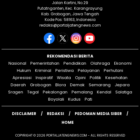
Jalan Kartini, No.29
Putatnganten, Kec. Karangrayung
Kab. Grobogan, Jawa Tengah
Kode Pos: 58163, Indonesia
redaksi@portaljatengnews.com
REKOMENDASI BERITA
Nasional
Pemerintahan
Pendidikan
Olahraga
Ekonomi
Hukum
Kriminal
Peristiwa
Pelayanan
Perhutani
Apresiasi
Inspiratif
Wisata
Opini
Politik
Kesehatan
Daerah
Grobogan
Blora
Demak
Semarang
Jepara
Sragen
Tegal
Pekalongan
Pemalang
Kendal
Salatiga
Boyolali
Kudus
Pati
DISCLAIMER
REDAKSI
PEDOMAN MEDIA SIBER
HOME
COPYRIGHT © 2026 PORTALJATENGNEWS.COM - ALL RIGHTS RESERVED