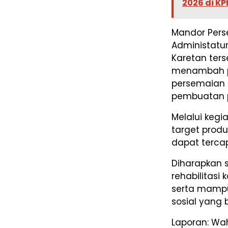
2026 di K
Mandor Pers
Administatu
Karetan ter
menambah p
persemaian 
pembuatan p
Melalui kegi
target produ
dapat tercap
Diharapkan 
rehabilitasi
serta mampu
sosial yang 
Laporan: Wa