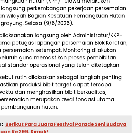
mangkuan Hutan (KPH) Telawa melakukan
 langsung perkembangan pekerjaan persemaian
etan wilayah Bagian Kesatuan Pemangkuan Hutan
grayung. Selasa (9/6/2026).
 dilaksanakan langsung oleh Administratur/KKPH
ama petugas lapangan persemaian Blok Karetan,
a persemaian setempat. Monitoring dilakukan
eluruh guna memastikan proses pembibitan
uai standar operasional yang telah ditetapkan.
sebut rutin dilaksakan sebagai langkah penting
ikan produksi bibit target dapat tercapai
waktu dan menghasilkan bibit berkualitas,
persemaian merupakan awal fondasi utama
n pembangunan hutan.
 :
Berikut Para Juara Festival Parade Seni Budaya
gan Ke 299, Simak!