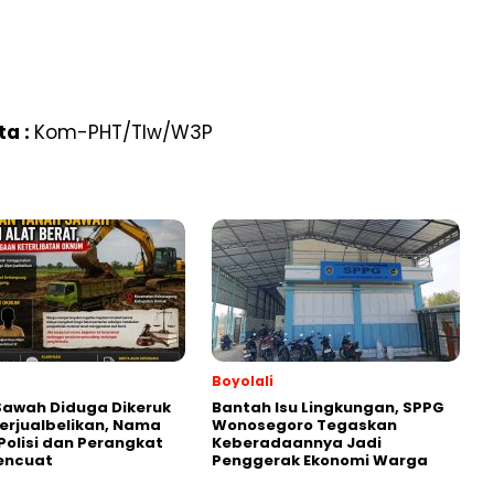
ta :
Kom-PHT/Tlw/W3P
Boyolali
Sawah Diduga Dikeruk
Bantah Isu Lingkungan, SPPG
erjualbelikan, Nama
Wonosegoro Tegaskan
olisi dan Perangkat
Keberadaannya Jadi
encuat
Penggerak Ekonomi Warga