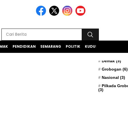
MAK
PENDIDIKAN
SEMARANG
POLITIK
KUDUS
TEKNOLOGI
BERITA TERK
Apresiasi
(5)
Demak
(9)
Grobogan
(6)
Nasional
(3)
Pilkada Gro
(3)