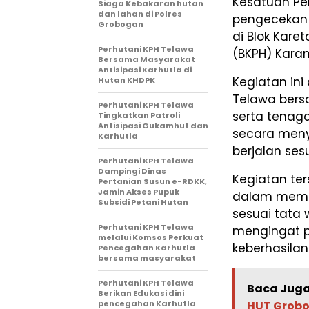
Kesatuan Pe
Siaga Kebakaran hutan
dan lahan di Polres
pengecekan
Grobogan
di Blok Kar
Perhutani KPH Telawa
(BKPH) Karan
Bersama Masyarakat
Antisipasi Karhutla di
Kegiatan ini
Hutan KHDPK
Telawa bers
Perhutani KPH Telawa
serta tenag
Tingkatkan Patroli
Antisipasi Gukamhut dan
secara meny
Karhutla
berjalan ses
Perhutani KPH Telawa
Dampingi Dinas
Kegiatan ter
Pertanian Susun e-RDKK,
Jamin Akses Pupuk
dalam memast
Subsidi Petani Hutan
sesuai tata 
Perhutani KPH Telawa
mengingat 
melalui Komsos Perkuat
keberhasila
Pencegahan Karhutla
bersama masyarakat
Perhutani KPH Telawa
Baca Juga
Berikan Edukasi dini
HUT Grobo
pencegahan Karhutla