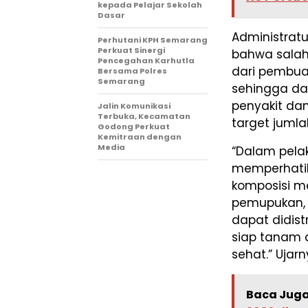
kepada Pelajar Sekolah
Dasar
Administratu
Perhutani KPH Semarang
Perkuat Sinergi
bahwa salah
Pencegahan Karhutla
dari pembua
Bersama Polres
Semarang
sehingga da
penyakit da
Jalin Komunikasi
Terbuka, Kecamatan
target juml
Godong Perkuat
Kemitraan dengan
Media
“Dalam pela
memperhatika
komposisi m
pemupukan, 
dapat didist
siap tanam d
sehat.” Ujarn
Baca Juga