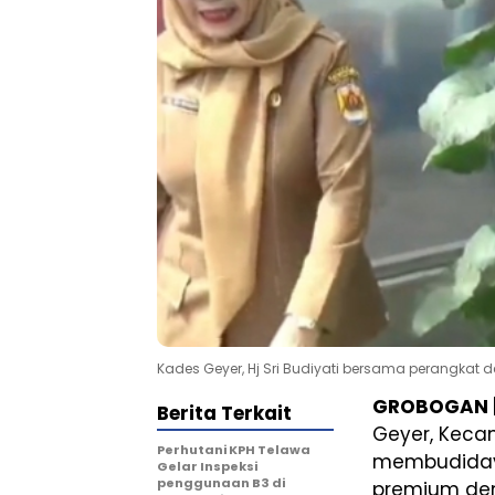
Kades Geyer, Hj Sri Budiyati bersama perangkat
GROBOGAN ||
Berita Terkait
Geyer, Keca
Perhutani KPH Telawa
membudidaya
Gelar Inspeksi
penggunaan B3 di
premium den