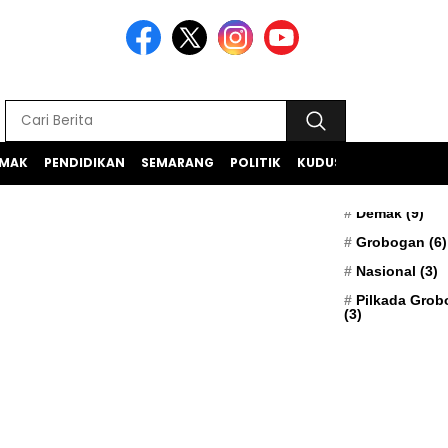
MAK
PENDIDIKAN
SEMARANG
POLITIK
KUDUS
TEKNOLOGI
BERITA TERK
Apresiasi
(5)
Demak
(9)
Grobogan
(6)
Nasional
(3)
Pilkada Gro
(3)