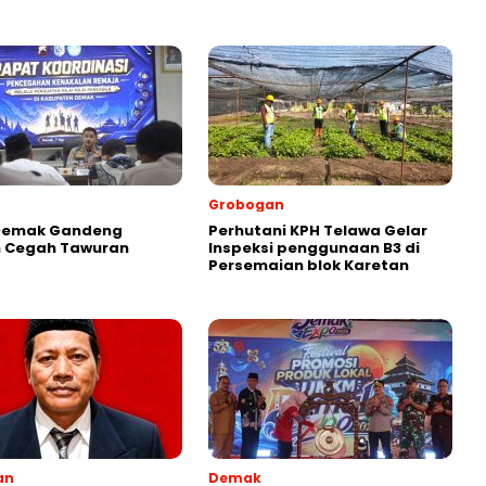
Grobogan
 Demak Gandeng
Perhutani KPH Telawa Gelar
h Cegah Tawuran
Inspeksi penggunaan B3 di
Persemaian blok Karetan
an
Demak