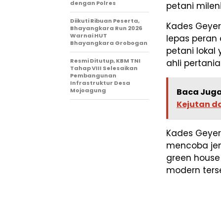
dengan Polres
petani milen
Diikuti Ribuan Peserta,
Kades Geyer
Bhayangkara Run 2026
Warnai HUT
lepas peran
Bhayangkara Grobogan
petani loka
Resmi Ditutup, KBM TNI
ahli pertani
Tahap VIII Selesaikan
Pembangunan
Infrastruktur Desa
Mojoagung
Baca Juga
Kejutan d
Kades Geyer
mencoba jen
green house 
modern ters