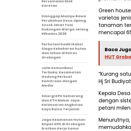
Persemaian blok
Karetan
Green house
Dianggap Mampu Bawa
varietas jen
Perubahan Desa Jipang,
tanaman ters
Sosok Jimat Tuai
Dukungan Warga Jelang
mencapai 65
Pilkades 2026
Perhutani hadiri Rakor
Siaga Kebakaran hutan
Baca Juga
dan lahan di Polres
HUT Grobo
Grobogan
Jalin Komunikasi
Terbuka, Kecamatan
“Kurang satu
Godong Perkuat
Hj Sri Budiya
Kemitraan dengan
Media
Kepala Des
Sinergi KPH Semarang
dengan siste
dan KTH Mekar Jaya:
Kelancaran Angkutan
petani mileni
Kayu Balsa Terjamin
Menurutnya,
Jaga Keamanan Hutan:
Empat KPH di Grobogan
memudahkan
Eratkan Kerja Sama