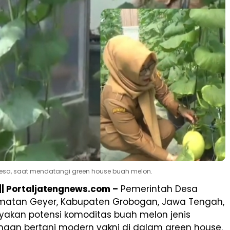
 desa, saat mendatangi green house buah melon.
 Portaljatengnews.com –
Pemerintah Desa
matan Geyer, Kabupaten Grobogan, Jawa Tengah,
kan potensi komoditas buah melon jenis
gan bertani modern yakni di dalam green house.