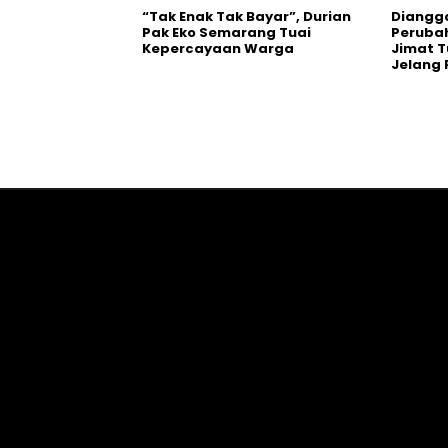
“Tak Enak Tak Bayar”, Durian
Diangg
Pak Eko Semarang Tuai
Perubah
Kepercayaan Warga
Jimat 
Jelang 