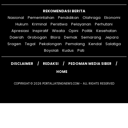
REKOMENDASI BERITA
Nasional
Pemerintahan
Pendidikan
Olahraga
Ekonomi
Hukum
Kriminal
Peristiwa
Pelayanan
Perhutani
Apresiasi
Inspiratif
Wisata
Opini
Politik
Kesehatan
Daerah
Grobogan
Blora
Demak
Semarang
Jepara
Sragen
Tegal
Pekalongan
Pemalang
Kendal
Salatiga
Boyolali
Kudus
Pati
DISCLAIMER
REDAKSI
PEDOMAN MEDIA SIBER
HOME
COPYRIGHT © 2026 PORTALJATENGNEWS.COM - ALL RIGHTS RESERVED