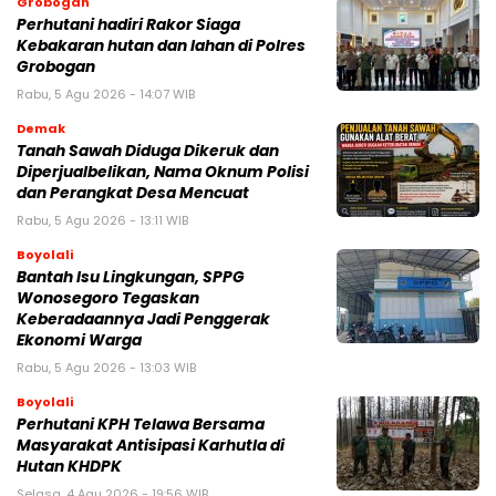
Grobogan
Perhutani hadiri Rakor Siaga
Kebakaran hutan dan lahan di Polres
Grobogan
Rabu, 5 Agu 2026 - 14:07 WIB
Demak
Tanah Sawah Diduga Dikeruk dan
Diperjualbelikan, Nama Oknum Polisi
dan Perangkat Desa Mencuat
Rabu, 5 Agu 2026 - 13:11 WIB
Boyolali
Bantah Isu Lingkungan, SPPG
Wonosegoro Tegaskan
Keberadaannya Jadi Penggerak
Ekonomi Warga
Rabu, 5 Agu 2026 - 13:03 WIB
Boyolali
Perhutani KPH Telawa Bersama
Masyarakat Antisipasi Karhutla di
Hutan KHDPK
Selasa, 4 Agu 2026 - 19:56 WIB