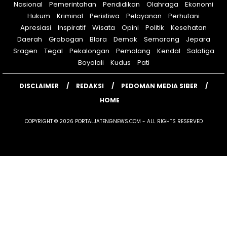
Nasional
Pemerintahan
Pendidikan
Olahraga
Ekonomi
Hukum
Kriminal
Peristiwa
Pelayanan
Perhutani
Apresiasi
Inspiratif
Wisata
Opini
Politik
Kesehatan
Daerah
Grobogan
Blora
Demak
Semarang
Jepara
Sragen
Tegal
Pekalongan
Pemalang
Kendal
Salatiga
Boyolali
Kudus
Pati
DISCLAIMER
REDAKSI
PEDOMAN MEDIA SIBER
HOME
COPYRIGHT © 2026 PORTALJATENGNEWS.COM - ALL RIGHTS RESERVED