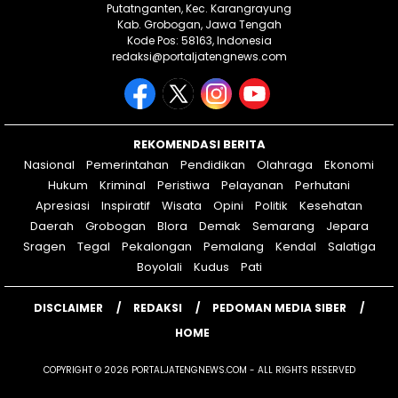
Putatnganten, Kec. Karangrayung
Kab. Grobogan, Jawa Tengah
Kode Pos: 58163, Indonesia
redaksi@portaljatengnews.com
REKOMENDASI BERITA
Nasional
Pemerintahan
Pendidikan
Olahraga
Ekonomi
Hukum
Kriminal
Peristiwa
Pelayanan
Perhutani
Apresiasi
Inspiratif
Wisata
Opini
Politik
Kesehatan
Daerah
Grobogan
Blora
Demak
Semarang
Jepara
Sragen
Tegal
Pekalongan
Pemalang
Kendal
Salatiga
Boyolali
Kudus
Pati
DISCLAIMER
REDAKSI
PEDOMAN MEDIA SIBER
HOME
COPYRIGHT © 2026 PORTALJATENGNEWS.COM - ALL RIGHTS RESERVED