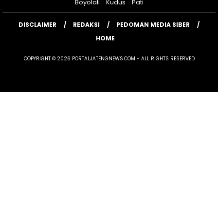
Boyolali
Kudus
Pati
DISCLAIMER
REDAKSI
PEDOMAN MEDIA SIBER
HOME
COPYRIGHT © 2026 PORTALJATENGNEWS.COM - ALL RIGHTS RESERVED