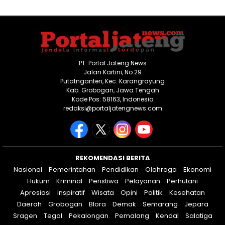
PT. Portal Jateng News
Jalan Kartini, No.29
Putatnganten, Kec. Karangrayung
Kab. Grobogan, Jawa Tengah
Kode Pos: 58163, Indonesia
redaksi@portaljatengnews.com
REKOMENDASI BERITA
Nasional
Pemerintahan
Pendidikan
Olahraga
Ekonomi
Hukum
Kriminal
Peristiwa
Pelayanan
Perhutani
Apresiasi
Inspiratif
Wisata
Opini
Politik
Kesehatan
Daerah
Grobogan
Blora
Demak
Semarang
Jepara
Sragen
Tegal
Pekalongan
Pemalang
Kendal
Salatiga